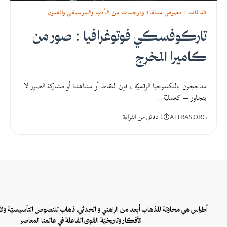
ثقافات : نصوص منتقاة وترجمات من الأدب والموسيقى والفنون
تاركوفسكي فوتوغرافيا : صور من
كاميرا المخرج
مدججون بالتكنلوجيا الرقميّة ، فإن التقاط أو مشاهدة أو مشاركة الصور لا
يتجاوز — كعمليّة…
1 دقائق من القراءة
ATTRAS.ORG
أطراس هي محاولة للذهاب أبعد من الراهني و الحدثي، ذهاب للنصوص التأسيسيّة والأ
الأفكار وتاريخيّة القوى الفاعلة في عالمنا المعاصر