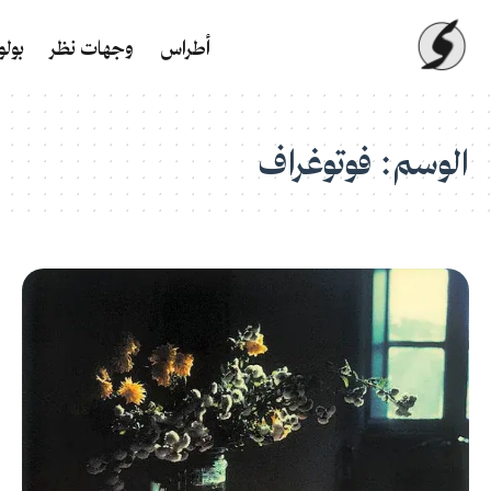
أطراس
وجهات نظر
بول
الوسم:
فوتوغراف