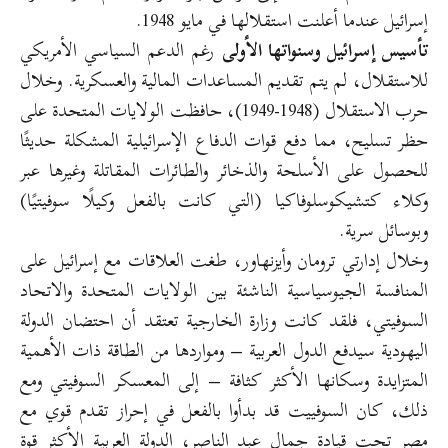
إسرائيل عندما أعلنت استقلالها في مايو 1948.
تأسيس إسرائيل وسنواتها الأولى
رغم الدعم السياسي الأمريكي
للاستقلال، لم يتم تقديم المساعدات المالية والعسكرية. وخلال
حرب الاستقلال (1948-1949)، حافظت الولايات المتحدة على
حظر تسليح، مما دفع قوات الدفاع الإسرائيلية المشكلة حديثًا
للحصول على الأسلحة والذخائر والطائرات المقاتلة وغيرها عبر
وكلاء كتشيكوسلوفاكيا (التي كانت بالفعل وكيلًا سوفيتيًا)
وبوسائل سرية.
وخلال إدارتي ترومان وأيزنهاور، طغت العلاقات مع إسرائيل على
المنافسة الجيوسياسية الناشئة بين الولايات المتحدة والاتحاد
السوفيتي، فلقد كانت وزارة الخارجية تعتقد أن احتضان الدولة
اليهودية سيدفع الدول العربية – ومواردها من الطاقة ذات الأهمية
المتزايدة وسكانها الأكثر كثافة – إلى المعسكر السوفيتي ومع
ذلك، كان السوفييت قد بدأوا بالفعل في إحراز تقدم قوي مع
مصر تحت قيادة جمال عبد الناصر، الدولة العربية الأكثر قوة