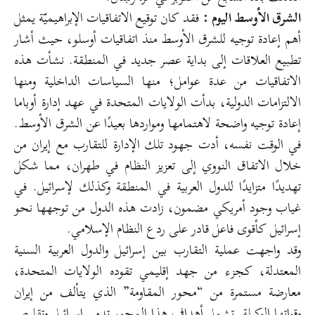
الشرق الأوسط اليوم :
فقد كان توقيع الاتفاقيات الإبراهيميّة يمثل
أهم إعادة توجيه للشرق الأوسط منذ اتفاقيات أوسلو، حيث أشار
تطبيع العلاقات إلى بداية عصر جديد في المنطقة. نشأت هذه
الاتفاقيات من عدة عوامل؛ منها السياسات الداخلية ومنها
الالتزامات الدولية، بدأت الولايات المتحدة في عهد إدارة أوباما
إعادة توجيه واضحة لاهتمامها ومواردها بعيدًا عن الشرق الأوسط.
في الوقت نفسه، أدت جهود تلك الإدارة للتقارب مع إيران من
خلال الاتفاق النووي إلى تعزيز النظام في طهران، مما شكل
تهديدًا متزايدًا للدول العربية في المنطقة وكذلك لإسرائيل. في
غياب وجود أمريكي مضمون، زادت هذه الدول من توجهها نحو
إسرائيل كأقوى فاعل قادر على ردع النظام الإسلامي.
وقد واجهت عملية التقارب بين إسرائيل والدول العربية السنية
المعتدلة، كجزء من جهد إقليمي تقوده الولايات المتحدة،
معارضة مستمرة من “محور المقاومة” الذي يتألف من إيران
وقواتها الوكيلة. تشمل أهداف هذا المحور تدمير إسرائيل وتقليص