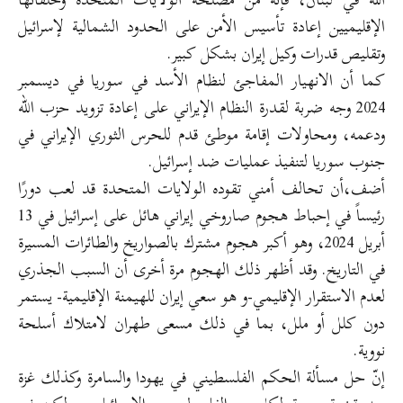
الإقليميين إعادة تأسيس الأمن على الحدود الشمالية لإسرائيل
وتقليص قدرات وكيل إيران بشكل كبير.
كما أن الانهيار المفاجئ لنظام الأسد في سوريا في ديسمبر
2024 وجه ضربة لقدرة النظام الإيراني على إعادة تزويد حزب الله
ودعمه، ومحاولات إقامة موطئ قدم للحرس الثوري الإيراني في
جنوب سوريا لتنفيذ عمليات ضد إسرائيل.
أضف،أن تحالف أمني تقوده الولايات المتحدة قد لعب دورًا
رئيساً في إحباط هجوم صاروخي إيراني هائل على إسرائيل في 13
أبريل 2024، وهو أكبر هجوم مشترك بالصواريخ والطائرات المسيرة
في التاريخ. وقد أظهر ذلك الهجوم مرة أخرى أن السبب الجذري
لعدم الاستقرار الإقليمي-و هو سعي إيران للهيمنة الإقليمية- يستمر
دون كلل أو ملل، بما في ذلك مسعى طهران لامتلاك أسلحة
نووية.
إنّ حل مسألة الحكم الفلسطيني في يهودا والسامرة وكذلك غزة