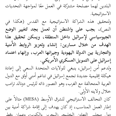
البلدين لهما مصلحة مشتركة في العمل معًا لمواجهة التحديات
الاستراتيجية.
ولتحقيق هذه الشراكة الاستراتيجية مع القدس (هكذا في
النص)، ي
جب على واشنطن أن تعمل بجد لتغيير الوضع
الجيوسياسي لإسرائيل داخل المنطقة، ويمكن تحقيق هذا
الهدف من خلال مسارين: إنشاء وتعزيز الروابط الأمنية
والتجارية بين الدولة اليهودية وجيرانها العرب، وإنهاء اعتماد
إسرائيل على التمويل العسكري الأمريكي.
ولدعم أمن إسرائيل، ينبغي للولايات المتحدة السعي إلى إعادة
هيكلة إقليمية جديدة تجمع إسرائيل في تناغم أمني أوثق مع الدول
العربية المتحالفة مع الغرب، وهو التصور ذاته للرئيس دونالد ترامب
خلال ولايته الأولى.
كان التحالف الاستراتيجي للشرق الأوسط (MESA) مثالاً على
إطار العمل المناسب، إذ كان يهدف إلى إقامة شراكة أمنية بين
دول مجلس التعاون الخليجي-البحرين والكويت وعمان وقطر