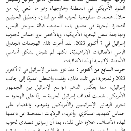
النفوذ الأمريكي في المنطقة وخارجها، وهو ما سُعي إليه من
خلال هجمات صاروخية لحزب الله من لبنان، وتعطيل الحوثيين
للتجارة البحرية في مضيق باب المندب قبالة سواحل اليمن،
ومهاجمة سفن البحرية الأمريكية، وبالأخص غزو حماس لجنوب
إسرائيل في 7 أكتوبر 2023. لقد أخرت تلك الهجمات الجدول
الزمني الاتفاقيات الإبراهيميّة، لكنها لم تقوض بشكل أساسي
الأجندة الإقليمية لهذه الاتفاقيات.
حرب السابع من أكتوبر :
منذ غزو حماس لإسرائيل في 7 أكتوبر
2023 والمجزرة التي تلت ذلك، وقفت واشنطن عمومًا إلى جانب
إسرائيل، مما يعكس الدعم الواسع لإسرائيل بين الجمهور
الأمريكي. شملت أهداف إسرائيل الحربية – ردًا على الهجوم –
تحرير الرهائن الإسرائيليين والأمريكيين وغيرهم، والقضاء على
حماس كتهديد عسكري. وأعربت الولايات المتحدة عن دعمها
لهذه الأهداف، علاوة على ذلك، بما أن إسرائيل تتصدى لحزب
الله في لبنان، فإنه من مصلحة الولايات المتحدة وحلفائها