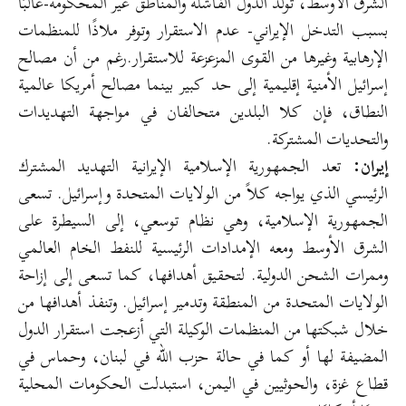
الشرق الأوسط، توّلد الدول الفاشلة والمناطق غير المحكومة-غالبًا
بسبب التدخل الإيراني- عدم الاستقرار وتوفر ملاذًا للمنظمات
الإرهابية وغيرها من القوى المزعزعة للاستقرار.رغم من أن مصالح
إسرائيل الأمنية إقليمية إلى حد كبير بينما مصالح أمريكا عالمية
النطاق، فإن كلا البلدين متحالفان في مواجهة التهديدات
والتحديات المشتركة.
إيران:
تعد الجمهورية الإسلامية الإيرانية التهديد المشترك
الرئيسي الذي يواجه كلاً من الولايات المتحدة وإسرائيل. تسعى
الجمهورية الإسلامية، وهي نظام توسعي، إلى السيطرة على
الشرق الأوسط ومعه الإمدادات الرئيسية للنفط الخام العالمي
وممرات الشحن الدولية. لتحقيق أهدافها، كما تسعى إلى إزاحة
الولايات المتحدة من المنطقة وتدمير إسرائيل. وتنفذ أهدافها من
خلال شبكتها من المنظمات الوكيلة التي أزعجت استقرار الدول
المضيفة لها أو كما في حالة حزب الله في لبنان، وحماس في
قطاع غزة، والحوثيين في اليمن، استبدلت الحكومات المحلية