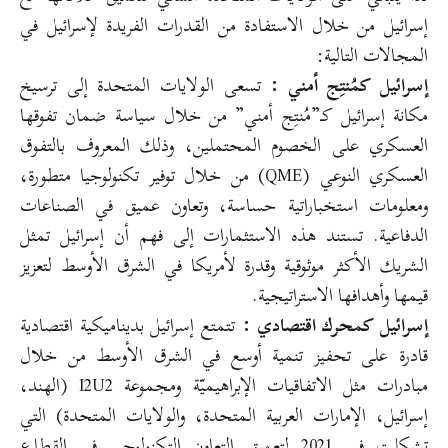
إسرائيل من خلال الاستفادة من القدرات الفريدة لإسرائيل في
المجالات التالية:
إسرائيل كمُنتِج أمني :
تسعى الولايات المتحدة إلى ترسيخ
مكانة إسرائيل كـ”مُنتِج أمني” من خلال سياسة ضمان تفوقها
العسكري على الخصوم المحتملين، وذلك المعروف بالتفوق
العسكري النوعي (QME) من خلال توفير تكنولوجيا متطورة،
ومعلومات استخباراتية حساسة، وتعاون عميق في الصناعات
الدفاعية. تستند هذه الاستثمارات إلى فهم أن إسرائيل تمثل
الشريك الأكثر موثوقية وقدرة لأمريكا في الشرق الأوسط لتعزيز
قيمها وأهدافها الاستراتيجية.
إسرائيل كمحرك اقتصادي :
تتمتع إسرائيل بديناميكية اقتصادية
قادرة على تحفيز تنمية أوسع في الشرق الأوسط من خلال
مبادرات مثل الاتفاقيات الإبراهيميّة ومجموعة I2U2 (الهند،
إسرائيل، الإمارات العربية المتحدة، والولايات المتحدة) التي
تشكلت في 2021 لتعميق التعاون التكنولوجي في القطاع