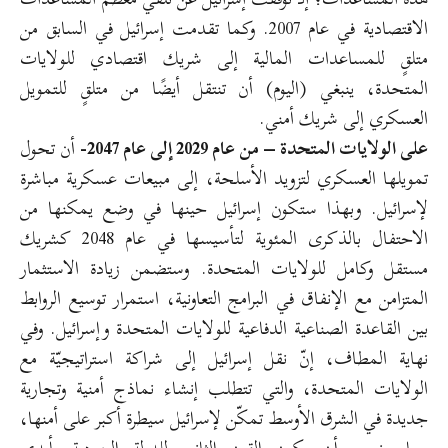
الاقتصادية في عام 2007. وكما تقدمت إسرائيل في السابق من
متلقٍ للمساعدات المالية إلى شريك اقتصادي للولايات
المتحدة، ينبغي (اليوم) أن تنتقل أيضًا من متلقٍ للتمويل
العسكري إلى شريك أمني.
على الولايات المتحدة – من عام 2029 إلى عام 2047-
أن تحول
تمويلها العسكري لتزويد الأسلحة، إلى مبيعات عسكرية مباشرة
لإسرائيل. وبهذا ستكون إسرائيل حينها في وضع يمكنها من
الاحتفال بالذكرى المئوية لتأسيسها في عام 2048 كشريك
مستقل وكامل للولايات المتحدة. وستضمن زيادة الاستثمار
المتزامن مع الإنفاق في البرامج التعاونية، استمرار توسيع الروابط
بين القاعدة الصناعية الدفاعية للولايات المتحدة وإسرائيل. وفي
نهاية المطاف، إنّ نقل إسرائيل إلى شراكة استراتيجيّة مع
الولايات المتحدة، والتي تتطلب إنشاء نماذج أمنية وتجارية
جديدة في الشرق الأوسط تمكّن لإسرائيل سيطرة أكبر على أمنها،