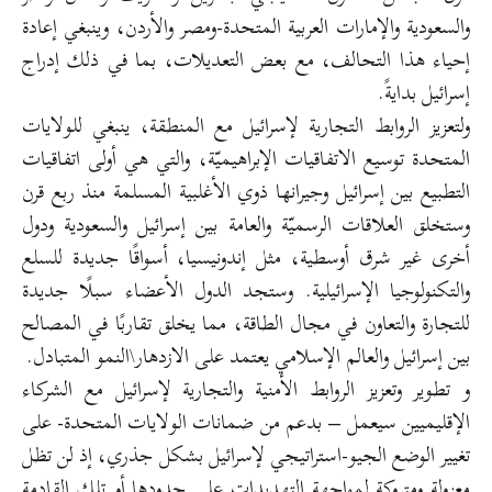
والسعودية والإمارات العربية المتحدة-ومصر والأردن، وينبغي إعادة
إحياء هذا التحالف، مع بعض التعديلات، بما في ذلك إدراج
إسرائيل بدايةً.
ولتعزيز الروابط التجارية لإسرائيل مع المنطقة، ينبغي للولايات
المتحدة توسيع الاتفاقيات الإبراهيميّة، والتي هي أولى اتفاقيات
التطبيع بين إسرائيل وجيرانها ذوي الأغلبية المسلمة منذ ربع قرن
وستخلق العلاقات الرسميّة والعامة بين إسرائيل والسعودية ودول
أخرى غير شرق أوسطية، مثل إندونيسيا، أسواقًا جديدة للسلع
والتكنولوجيا الإسرائيلية. وستجد الدول الأعضاء سبلًا جديدة
للتجارة والتعاون في مجال الطاقة، مما يخلق تقاربًا في المصالح
بين إسرائيل والعالم الإسلامي يعتمد على الازدهار\النمو المتبادل.
و تطوير وتعزيز الروابط الأمنية والتجارية لإسرائيل مع الشركاء
الإقليميين سيعمل – بدعم من ضمانات الولايات المتحدة- على
تغيير الوضع الجيو-استراتيجي لإسرائيل بشكل جذري، إذ لن تظل
معزولة ومتروكة لمواجهة التهديدات على حدودها أو تلك القادمة