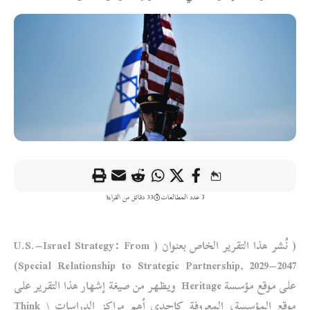
3 عدد المطالعات
33 دقائق من القراءة
( نُشر هذا التقرير الخاص بعنوان ( U.S.–Israel Strategy: From
Special Relationship to Strategic Partnership, 2029–2047)
على موقع مؤسسة Heritage ويظهر من صيغة إشهار هذا التقرير على
موقع المؤسسة، المعروفة كإحدى أهم مراكز الدراسات \ Think