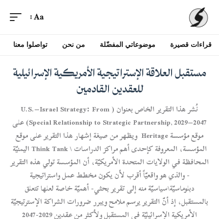
Aa
قراءات قصيرة
موضوعاتي المفضّلة
من نحن
تواصلوا معنا
مستقبل العلاقة الإستراتيجية الأمريكية الإسرائيلية
للعقدين القادمين
نُشر هذا التقرير الخاص بعنوان ( U.S.–Israel Strategy: From
Special Relationship to Strategic Partnership, 2029–2047) على
موقع مؤسسة Heritage ويظهر من صيغة إشهار هذا التقرير على موقع
المؤسسة، المعروفة كإحدى أهم مراكز الدراسات \ Think Tank اليمنيّة
المحافظة في الولايات المتحدة الأمريكيّة، أن المؤسسة تولي هذه التقرير
- والذي هو واقعيّاً أقرب لأن يكون مخطط عمل واستراتيجية
دبلوماسيّة\سياسيّة منه إلى تقرير بحثي- أهميّة خاصة لعلها تتعلق
بالمستقبل، إذ أنّ التقرير يرسم ملامح ويبرر ضرورات الشراكة الإسترتيجيّة
الأمريكية الإسرائيليّة في المستقبل ولأكثر من عقدين 2029-2047