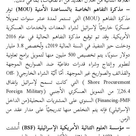
العلاقة الثنائية من خلال العديد من الاتفاقيات، بما في ذلك:
– مذكرة التفاهم الخاصة بالمساعدة الأمنية (MOU)
توفر
مذكرة التفاهم (MOU) التي تستمر لمدة عشر سنوات تمويلًا
عسكريًا خارجيّاً لإسرائيل لشراء المعدات والخدمات العسكرية
الأمريكية. وقد تم توقيع مذكرة التفاهم الحالية في عام 2016
ودخلت حيز التنفيذ في السنة المالية 2019، وتُخصص 3.8 مليار
دولار سنويًا، يتم تخصيص 500 مليون منها لتمويل برامج تعاونية
لتطوير وإنتاج وشراء قدرات دفاعيّة ضد الصواريخ الموجهة
والقذائف والصواريخ غير الموجهة. أمّا آليّة الشراء الخارجي( Off-
Shore Procurement ) التي كانت تسمح لإسرائيل بإنفاق
26.4٪ من التمويل العسكري الأجنبي (Foreign Military
Financing-FMF) السنوي على المشتريات المحلية(من الداخل
الإسرائيلي) فإنه يتم التخلص منها تدريجيّاً على مدار عقد من
الزمن.
– مؤسسة العلوم الثنائية الأمريكية الإسرائيلية (BSF)
أُنشئت