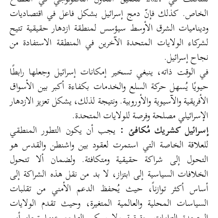
الخاص. كذلك فإنّ دمج إسرائيل بشكل فاعل في اقتصاديات
وديناميات الشرق الأوسط سيؤسس لمنطقة ازدهار حقيقية تتيح
لشركاء الولايات المتحدة الآخرين في المنطقة الاستفادة من
نجاح إسرائيل.
في الوقت ذاته، ينبغي تسخير إمكانات إسرائيل وجعلها رابطًا
حيويًا يُسهل حركة السلع والخدمات بكفاءة أكبر بين الأسواق
الأفريقية والآسيوية والأوروبية. ونتيجة لذلك، يشكل تعزيز الازدهار
الإسرائيلي مصلحة وفرصة للولايات المتحدة.
إسرائيل كشريك مُكافئ :
يجب أن يكون التطور المنطقي
للعلاقة الخاصة التي استمرت لعقود بين واشنطن والقدس هو
التحول إلى شراكة حقيقية ومتكافئة. ولضمان ألا تتحول
الخلافات السياسية إلى ابتزاز، لا بد من نقل هذه الشراكة إلى
أساس أكثر توازناً، حيث يُحفظ الدعم الأمني من تقلبات
السياسات المحلية والعالمية المتغيرة، وحيث تقدم الولايات
المتحدة التزامات حقيقية ولا يمكن التراجع عنها تجاه أمن