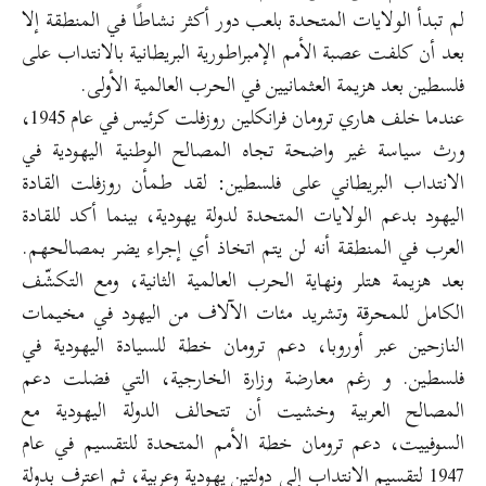
لم تبدأ الولايات المتحدة بلعب دور أكثر نشاطًا في المنطقة إلا
بعد أن كلفت عصبة الأمم الإمبراطورية البريطانية بالانتداب على
فلسطين بعد هزيمة العثمانيين في الحرب العالمية الأولى.
عندما خلف هاري ترومان فرانكلين روزفلت كرئيس في عام 1945،
ورث سياسة غير واضحة تجاه المصالح الوطنية اليهودية في
الانتداب البريطاني على فلسطين: لقد طمأن روزفلت القادة
اليهود بدعم الولايات المتحدة لدولة يهودية، بينما أكد للقادة
العرب في المنطقة أنه لن يتم اتخاذ أي إجراء يضر بمصالحهم.
بعد هزيمة هتلر ونهاية الحرب العالمية الثانية، ومع التكشّف
الكامل للمحرقة وتشريد مئات الآلاف من اليهود في مخيمات
النازحين عبر أوروبا، دعم ترومان خطة للسيادة اليهودية في
فلسطين. و رغم معارضة وزارة الخارجية، التي فضلت دعم
المصالح العربية وخشيت أن تتحالف الدولة اليهودية مع
السوفييت، دعم ترومان خطة الأمم المتحدة للتقسيم في عام
1947 لتقسيم الانتداب إلى دولتين يهودية وعربية، ثم اعترف بدولة