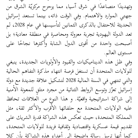
وتهديدًا متصاعدًا في شرق آسيا، مما يزحزح مركزيّة الشرق من
جهتي الموارد والاهتمام. وفي الوقت ذاته، بينما تستعد إسرائيل
الحديثة للاحتفال بالذكرى الثمانين لتأسيسها في عام 2028، لم
تعد الدولة اليهودية تجربة معزولة ومحاصرة في منطقة معادية؛ بل
أصبحت واحدة من أقوى الدول الشابة وأكثرها نجاحًا على
مستوى العالم.
وفي ظل هذه الديناميكيات والقيود والأولويات الجديدة، ينبغي
للولايات المتحدة أن تستغل فرصة انتهاء مذكرة التفاهم الحالية
والتي تنتهي في السنة المالية 2028 لتشكيل علاقة جديدة مع دولة
إسرائيل تعزّز وتوسع الروابط الثنائية من مجرد متلقٍ للمعونة الأمنية
إلى شراكة استراتيجية واقعيّة. و هذا النوع من العلاقات تحافظ
عليه الولايات المتحدة مع حلفائها الأقرب والأكثر ثقة، مثل
المملكة المتحدة، حيث تعكس هذه الشراكة قدرة الشريك على
تقديم قيمة عسكرية واقتصادية وثقافية فريدة للولايات المتحدة،
كما أنها ترسل رسالة واضحة إلى أعداء هذه الشراكة بأن كلا