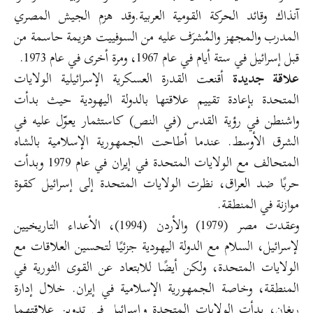
آنذاك وقائد الحركة القومية العربية.وقد هزم الجيش المصري
المدرب والمجهز والمُشرَف عليه من السوفييت هزيمة حاسمة من
قبل إسرائيل في ستة أيام في عام 1967، ومرة أخرى في عام 1973.
علاقة جديدة
أقنعت القدرة العسكرية الإسرائيلية الولايات
المتحدة بإعادة تقييم علاقتها بالدولة اليهودية حيث بدأت
واشنطن في رؤية القدس (في النص) كاستثمار يعوّل عليه في
الشرق الأوسط. عندما أطاحت الجمهورية الإسلامية بالشاه
المتحالف مع الولايات المتحدة في إيران في عام 1979 وبدأت
حربًا ضد العراق، نظرت الولايات المتحدة إلى إسرائيل كقوة
موازنة في المنطقة.
وعقدت مصر (1979) والأردن (1994)، الأعداء التاريخيين
لإسرائيل، السلام مع الدولة اليهودية جزئيًا لتحسين العلاقات مع
الولايات المتحدة، ولكن أيضًا للابتعاد عن القوى الثورية في
المنطقة، وخاصة الجمهورية الإسلامية في إيران. خلال إدارة
ريغان، بدأت الولايات المتحدة وإسرائيل في تدوين علاقتهما