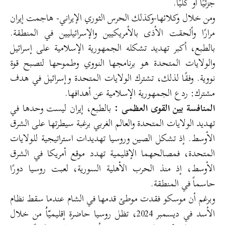
جزئيًا أو كليًا.
ومن خلال وكلائها-وكذلك الحرس الثوري الإيراني- هاجمت إيران
مرارًا وألحقت الأذى بالأمريكيين والإسرائيليين في المنطقة.
بالطبع، أكبر تهديد تشكله الجمهورية الإسلامية على إسرائيل
والولايات المتحدة هو برنامجها النووي وطموحها لتصبح قوة
نووية. وفقًا لذلك، تشترك الولايات المتحدة وإسرائيل في هدف
مشترك: ردع الجمهورية الإسلامية عن أهدافها.
المنافسة بين القوى العظمى :
بالطبع، إيران ليست وحدها في
تهديد الولايات المتحدة والعالم الغربي برغبة سيطرتها على الشرق
الأوسط. إذ تشكل الصين وروسيا تهديدات استراتيجية للولايات
المتحدة، فمصالحهما الإقليمية تهدد موقع أمريكا في الشرق
الأوسط، إذ منذ الحرب الأهلية السورية، لعبت روسيا دورًا
حاسماً في المنطقة.
وبرغم أن موسكو فقدت موطئ قدمها في الشام عندما سقط نظام
الأسد في ديسمبر 2024، تظل روسيا حاضرة إقليميّاُ من خلال