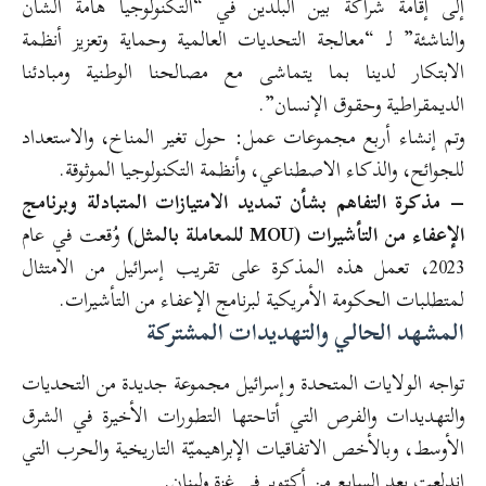
إلى إقامة شراكة بين البلدين في “التكنولوجيا هامة الشأن
والناشئة” لـ “معالجة التحديات العالمية وحماية وتعزيز أنظمة
الابتكار لدينا بما يتماشى مع مصالحنا الوطنية ومبادئنا
الديمقراطية وحقوق الإنسان”.
وتم إنشاء أربع مجموعات عمل: حول تغير المناخ، والاستعداد
للجوائح، والذكاء الاصطناعي، وأنظمة التكنولوجيا الموثوقة.
– مذكرة التفاهم بشأن تمديد الامتيازات المتبادلة وبرنامج
الإعفاء من التأشيرات (MOU للمعاملة بالمثل)
وُقعت في عام
2023، تعمل هذه المذكرة على تقريب إسرائيل من الامتثال
لمتطلبات الحكومة الأمريكية لبرنامج الإعفاء من التأشيرات.
المشهد الحالي والتهديدات المشتركة
تواجه الولايات المتحدة وإسرائيل مجموعة جديدة من التحديات
والتهديدات والفرص التي أتاحتها التطورات الأخيرة في الشرق
الأوسط، وبالأخص الاتفاقيات الإبراهيميّة التاريخية والحرب التي
اندلعت بعد السابع من أكتوبر في غزة ولبنان.