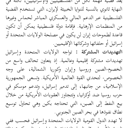
يعد قضية مهمة لكل من الفلسطينيين والإسرائيليين، لكنه في
النهاية ثانوي بالنسبة للنوايا الخبيثة لإيران، التي تستخدم القضية
الفلسطينية عبر الدعم المالي والعسكري المباشر لحماس وغيرها
من المنظمات الإرهابية. فإقامة دولة فلسطينية يمكن أن تكون
قاعدة لطموحات إيران لن يكون في مصلحة الولايات المتحدة أو
إسرائيل أو حلفائها وشركائها الإقليميين.
التهديدات المشتركة :
تواجه الولايات المتحدة وإسرائيل
تهديدات مشتركة إقليمية وعالمية. إذ يتعاون تحالف واسع من
الخصوم-الصين وروسيا وإيران وكوريا الشمالية، على وجه
الخصوص- لتحدي القوة العالمية الأمريكية. وتسعى الجمهورية
الإسلامية، من جانبها، إلى تدمير إسرائيل، وتدعم موسكو في
حرب روسيا ضد أوكرانيا، وتتجاوز العقوبات الأمريكية من خلال
بيع النفط إلى الصين، التي تحتاجه بكين وهي تحاول توسيع
نطاق نفوذها في بحر الصين الجنوبي.
لا تهدد الدول القومية الولايات المتحدة وإسرائيل فحسب ففي