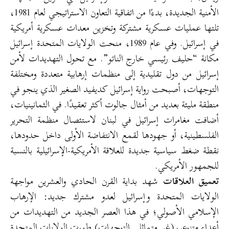
الأمنية الجديدة، بدءًا من اتفاقية التعاون الاستراتيجي لعام 1981،
تلتها عمليات عسكرية مشتركة وتخزين معدات عسكرية أمريكية
في إسرائيل. وفي عام 1989، منحت الولايات المتحدة إسرائيل
مكانة “حليف رئيسي خارج الناتو”. مع تحول التهديدات لأمن
إسرائيل من دول تقليدية إلى منظمات إرهابية متعددة ومختلفة
التوجهات، أصبحت رواية إسرائيل كديفيد الصغير الذي ينجو في
منطقة مليئة بعديد من أمثال جالوت أكثر تعقيدًا. في الثمانينيات،
أضافت مغامرات إسرائيل في لبنان لاستئصال منظمة التحرير
الفلسطينية، أو جهودها لقمع الانتفاضة الأولى داخل حدودها،
نقطة ضغط سياسية جديدة للعلاقة الأمريكية-الإسرائيلية بالنسبة
للجمهور الأمريكي.
تعميق العلاقات
شهد بداية القرن الحادي والعشرين مواجهة
الولايات المتحدة وإسرائيل لعدو مشترك جديد: الإرهاب
الإسلامي الأصولي؛ في هذا العصر الجديد من التهديدات من
أعداء متنوعين(غير متماثلي التوجهات) طورت الولايات المتحدة