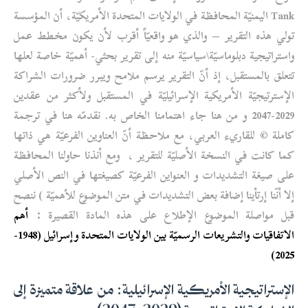
Tank اليمنيّة المحافظة في الولايات المتحدة الأمريكيّة، أن المؤسسة
تولي هذه التقرير – والذي هو واقعيّاً أقرب لأن يكون مخطط عمل
واستراتيجية دبلوماسيّة\سياسيّة منه إلى تقرير بحثي- أهميّة خاصة لعلها
تتعلق بالمستقبل، إذ أنّ التقرير يرسم ملامح ويبرر ضرورات الشراكة
الإسترتيجيّة الأمريكية الإسرائيليّة في المستقبل ولأكثر من عقدين
2029-2047 و من هنا جاء اهتمامنا الخاص به. نقدمّه هنا في ترجمة
كاملة © للقاريء العربي، مع ملاحظة أنّ العناوين الفرعيّة هي ذاتها
كما كانت في النسخة الأصليّة للتقرير ، ومع أنذنا حاولنا المحافظة
على صيغة التشديدات و العنواين الفرعيّة كصيغتها في النص الأصلي
إلا أنّنا إرتأينا إضافة بعض التشديدات في متن الموضوع للأهميّة ) ننصح
قبل مواصلة الموضوع الإطلاع على هذه المادة القصيرة :
أهم
الاتفاقيات والتشريعات الرسميّة بين الولايات المتحدة وإسرائيل (1948-
2025)
الإستراتيجية الأمريكية الإسرائيلية: من علاقة متميزة إلى
الشراكة الاستراتيجيّة (2029-2047)