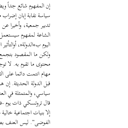
إن المفهوم شائع جداً وي
سياسة نقابة إبان إضراب 
تدبير جمعية، وأخيرا عن 
الشاعة لمفهوم سيستعمل ك
اليوم ب»الدولة«، أوالتأثير
ولكن ما المقصود بتجمع س
محتوى ما تقوم به. لا تو
مهام انتمت دائما على ال
قبل الدولة الحديثة. إن ه
سياسي، والمتمثلة في الع
قال تروتسكي ذات يوم -ف
إلا بنيات اجتماعية خالية
الفوضى”. ليس العنف بطبي