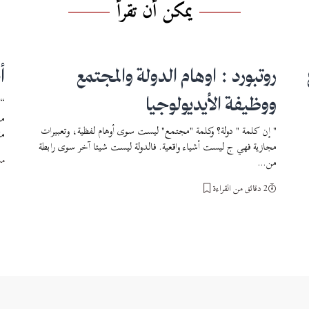
يمكن أن تقرأ
روتبورد : اوهام الدولة والمجتمع
أ
ووظيفة الأيديولوجيا
“…
من
" إن كلمة " دولة؟ وكلمة "مجتمع" ليست سوى أوهام لفظية، وتعبيرات
مق
مجازية فهي ج ليست أشياء واقعية. فالدولة ليست شيئا آخر سوى رابطة
مش
من…
2 دقائق من القراءة