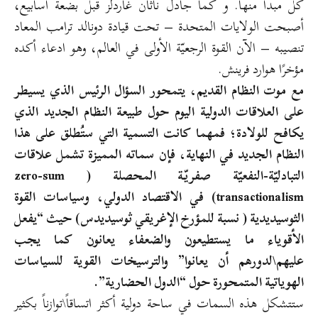
كل مبدا منها. و كما جادل ناثان غاردلز قبل بضعة أسابيع،
أصبحت الولايات المتحدة – تحت قيادة دونالد ترامب المعاد
تنصيبه – الآن القوة الرجعيّة الأولى في العالم، وهو ادعاء أكده
مؤخرًا هوارد فرينش.
مع موت النظام القديم، يتمحور السؤال الرئيس الذي يسيطر
على العلاقات الدولية اليوم حول طبيعة النظام الجديد الذي
يكافح للولادة؛ فمهما كانت التسمية التي ستُطلق على هذا
النظام الجديد في النهاية، فإن سماته المميزة تشمل علاقات
التبادليّة-النفعيّة صفريّة المحصلة ( zero-sum
transactionalism) في الاقتصاد الدولي، وسياسات القوة
الثوسيديدية ( نسبة للمؤرخ الإغريقي ثوسيديدس) حيث “يفعل
الأقوياء ما يستطيعون والضعفاء يعانون كما يجب
عليهم\لدورهم أن يعانوا” والترسيخات القوية للسياسات
الهوياتية المتمحورة حول “الدول الحضارية”.
ستتشكل هذه السمات في ساحة دولية أكثر اتساقاً\توازناً بكثير