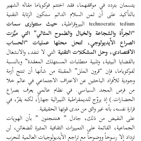
يتسمان بتردد في مواقفهما، فقد اختتم فوكوياما مقاله الشهير
بالتأكيد على أن ثمن السلام الدائم ستكون الرتابة التقنية
technocratic tedium البيروقراطية،
حيث ستتوارى سمات
“الجرأة والشجاعة والخيال والطموح المثالي” التي ميَّزت
الصراع الأيديولوجي، لتحل محلها عمليات “الحساب
الاقتصادي، وحل المشكلات التقنية
التي لا تنفد، والانشغال
بالقضايا البيئية، وتلبية متطلبات المستهلك المعقدة” وبالنسبة
لفوكوياما، فإن “قرون الملل” المقبلة من شأنها أن تنتج أزمة
وجودية للأفراد الباحثين عن الاعتراف الاجتماعي في عالم خلا
من فرص المجد السياسي. في نظام عالمي يعرف بصراع
الحضارات.) إذ يروّج للديمقراطية الليبرالية جهاراً، لكنه يقرّ، في
قرارة نفسه، بأنه غير واثق من مدى قوتها الحقيقية.
على النقيض من ذلك، جادل ” هنتنجتون ” بأن الهويات
الجماعية، القائمة على التمييزات الثقافية المثيرة للضغائن، لن
تزداد إلا رسوخاً ووضوحاُ مع تراجع الأيديولوجيات العالمية للحرب