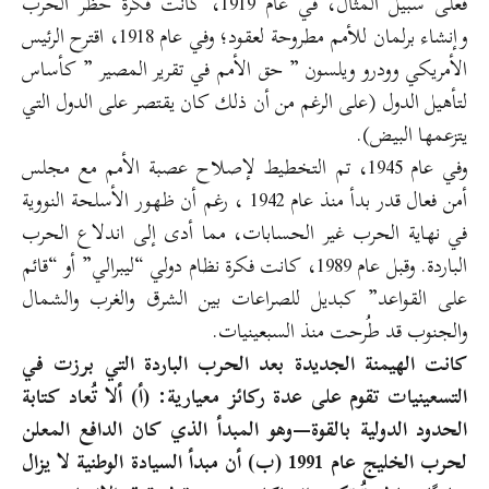
فعلى سبيل المثال، في عام 1919، كانت فكرة حظر الحرب
وإنشاء برلمان للأمم مطروحة لعقود؛ وفي عام 1918، اقترح الرئيس
الأمريكي وودرو ويلسون ” حق الأمم في تقرير المصير ” كأساس
لتأهيل الدول (على الرغم من أن ذلك كان يقتصر على الدول التي
يتزعمها البيض).
وفي عام 1945، تم التخطيط لإصلاح عصبة الأمم مع مجلس
أمن فعال قدر بدأ منذ عام 1942 ، رغم أن ظهور الأسلحة النووية
في نهاية الحرب غير الحسابات، مما أدى إلى اندلاع الحرب
الباردة. وقبل عام 1989، كانت فكرة نظام دولي “ليبرالي” أو “قائم
على القواعد” كبديل للصراعات بين الشرق والغرب والشمال
والجنوب قد طُرحت منذ السبعينيات.
كانت الهيمنة الجديدة بعد الحرب الباردة التي برزت في
التسعينيات تقوم على عدة ركائز معيارية: (أ) ألا تُعاد كتابة
الحدود الدولية بالقوة—وهو المبدأ الذي كان الدافع المعلن
لحرب الخليج عام 1991 (ب) أن مبدأ السيادة الوطنية لا يزال