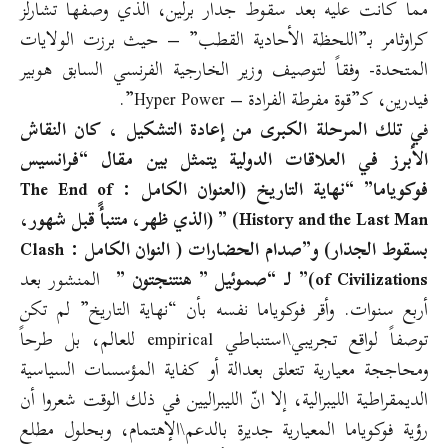
مما كانت عليه بعد سقوط جدار برلين، الذي وصفها تشارلز
كراوثامر بـ”اللحظة الأحادية القطب” – حيث برزت الولايات
المتحدة- وفقاً لتوصيف وزير الخارجية الفرنسي السابق هوبير
فيدرين، كـ”قوة مفرطة الفرادة – Hyper Power”.
ف
ي تلك المرحلة الكبرى من إعادة التشكيل ، كان النقاش
الأبرز في العلاقات الدولية يتمثل بين مقال “فرانسيس
فوكوياما” “نهاية التاريخ (العنوان الكامل : The End of
History and the Last Man) ” (الذي ظهر، متنبأً قبل شهور،
بسقوط الجدار) و”صدام الحضارات ( النوان الكامل : Clash
of Civilizations)” لـ “صموئيل ” هنتنجتون ”
المنشور بعد
أربع سنوات. وأقر فوكوياما نفسه بأن “نهاية التاريخ” لم تكن
توصفاً لواقع تجريبي\استنباطي empirical للعالم، بل طرحاً
ومحاججة معيارية تتعلق بعدالة أو كفاية المؤسسات السياسية
الديمقراطية الليبرالية، إلا انّ الليبراليين في ذلك الوقت شعروا أن
رؤية فوكوياما المعيارية جديرة بالدعم\الإهتمام، وبحلول مطلع