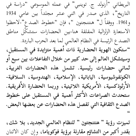
البريطاني “أرنولد ج. توينبي” في عمله الموسوعي “دراسة في
التاريخ”، الذي صدر في اثني عشر مجلداً بين عامي 1934
و1961. ووفقاً ل” هنتنجتون “، فإن “خطوط الصدع”-لاحظوا
الاستعارة الزلزالية المقلقة هنا-بين الحضارات ستشكّل مناطق
التصدع الرئيسة في النظام العالمي لما بعد الحرب الباردة.
“ستكون الهوية الحضارية ذات أهمية متزايدة في المستقبل،
وسيتشكل العالم إلى حد كبير من خلال التفاعلات بين سبع أو
ثماني حضارات رئيسية. تشمل هذه الحضارات الغربية،
الكونفوشيوسية، اليابانية، الإسلامية، الهندوسية، السلافية-
الأرثوذكسية، الأمريكية اللاتينية، وربما الحضارة الأفريقية.
ستحدث الصراعات الأكثر أهمية في المستقبل على خطوط
الصدع الثقافية التي تفصل هذه الحضارات عن بعضها البعض.
“
تميزت رؤية ” هنتنجتون ” للنظام العالمي الجديد، بلا شك،
بقدر أكبر من التشاؤم مقارنة برؤية فوكوياما
، وإن كان الاثنان