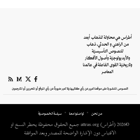
أطراس هي محاولة للذهاب أبعد
من الراهني و الحدثي، ذهاب
للنصوص التأسيسيّة
والأيديولوجيّة وأصول الأفكار
وتاريخيّة القوى الفاعلة في عالمنا
المعاصر
النصوص المنشورة على موقعنا تعبير عن رأي كاتبيها ولا تعبر ضرورةً عن رأي الموقع أو المحررين أو المترجمين
من نحن
تواصلوا معنا
سياسة الخصوصيّة
©2026 (أطراس) attras.org جميع الحقوق محفوظة يحظر النسخ او
الاقتباس دون الإشارة الواضحة للمصدر وبعد الموافقة