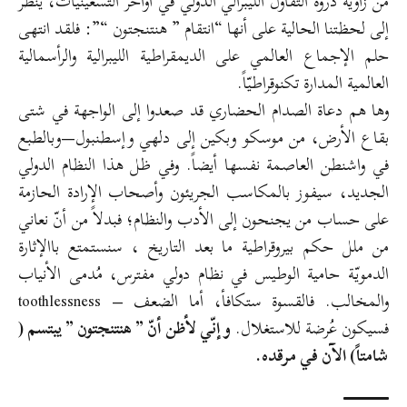
من زاوية ذروة التفاؤل الليبرالي الدولي في أواخر التسعينيات، يُنظر
إلى لحظتنا الحالية على أنها “انتقام ” هنتنجتون “”: فلقد انتهى
حلم الإجماع العالمي على الديمقراطية الليبرالية والرأسمالية
العالمية المدارة تكنوقراطيّاً.
وها هم دعاة الصدام الحضاري قد صعدوا إلى الواجهة في شتى
بقاع الأرض، من موسكو وبكين إلى دلهي وإسطنبول—وبالطبع
في واشنطن العاصمة نفسها أيضاً. وفي ظل هذا النظام الدولي
الجديد، سيفوز بالمكاسب الجريئون وأصحاب الإرادة الحازمة
على حساب من يجنحون إلى الأدب والنظام؛ فبدلاً من أنّ نعاني
من ملل حكم بيروقراطية ما بعد التاريخ ، سنستمتع باالإثارة
الدمويّة حامية الوطيس في نظام دولي مفترس، مُدمى الأنياب
والمخالب. فالقسوة ستكافأ، أما الضعف – toothlessness
فسيكون عُرضة للاستغلال.
و إنّي لأظن أنّ ” هنتنجتون ” يبتسم (
شامتاً) الآن في مرقده.