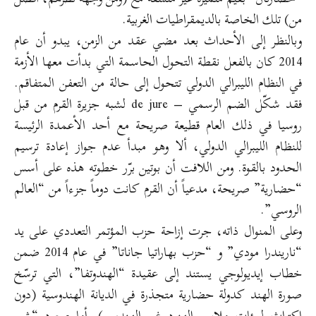
من) تلك الخاصة بالديمقراطيات الغربية.
وبالنظر إلى الأحداث بعد مضي عقد من الزمن، يبدو أن عام
2014 كان بالفعل نقطة التحول الحاسمة التي بدأت معها الأزمة
في النظام الليبرالي الدولي تتحول إلى حالة من التعفن المتفاقم.
فقد شكّل الضم الرسمي – de jure لشبه جزيرة القرم من قبل
روسيا في ذلك العام قطيعة صريحة مع أحد الأعمدة الرئيسة
للنظام الليبرالي الدولي، ألا وهو مبدأ عدم جواز إعادة ترسيم
الحدود بالقوة. ومن اللافت أن بوتين برّر خطوته هذه على أسس
“حضارية” صريحة، مدعياً أن القرم كانت دوماً جزءاً من “العالم
الروسي”.
وعلى المنوال ذاته، جرت إزاحة حزب المؤتمر التعددي على يد
“ناريندرا مودي” و “حزب بهاراتيا جاناتا” في عام 2014 ضمن
خطاب إيديولوجي يستند إلى عقيدة “الهندوتفا”، التي ترسّخ
صورة الهند كدولة حضارية متجذرة في الديانة الهندوسية (دون
اكتراث لمئات ملايين الهنود غير الهندوس). أما صعود “شي