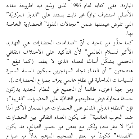
الباردة. ففي كتابه لعام 1996 الذي وسّع فيه اطروحة مقاله
الأصلي استشرف توازنًا غير ثابت يستند على “الدول المركزيّة”
التي تفرض هيمنتها ضمن “مجالات النفوذ” الحضارية الخاصة
بها.
كما حذّز من ناحية ، أنّ “صدامات الحضارات هي التهديد
الأكبر للسلام العالمي” لأن التأكيد على الاختلاف الثقافي
الحتمي يشكّل أساسًا للعداء الذي لا ينفد. (كما توقع ”
هنتنجتون ” أن العداء تجاه المهاجرين سيكون السمة المميزة
للسياسات الداخلية في نظام عالمي يعرف بصراع الحضارات.).
ومن جهة اخرى، طالما أن الجميع في النظام الجديد يدركون
حماقة محاولة فرض منظومتهم الثقافيّة على الحضارات “الغريبة”،
فإن “النظام الدولي القائم على الحضارات هو الضمان الأكثر أمنًا
ضد الحرب العالمية”. قد يكون العداء الثقافي بين الحضارات
أمرًا لا مفر منه، ولكن مع بعض من حسن الطالع، قد يكون
“الصدام” مُكوننّاُ من بعض الضجيج المزعج بدلاً من صراع