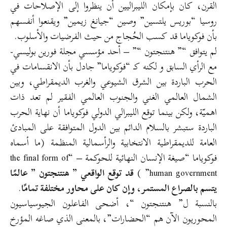
القرن، كان بإمكان الليبراليين أن ينظروا إلى الإصلاحات في
روسيا “بوريس يلتسين” وصين “جيانغ زيمين” ويقنعوا أنفسهم
بأن فوكوياما قد كسب الحُجاج من حيث الفرضيات والأسلوب.
لم يتوافق “” هنتنجتون “” – أحد مؤسسي مجلة فورين بوليسي-
مع الرأي السابق و لكنه كـ “فوكوياما” جادل بأن الانقسامات في
الحرب الباردة بين الشرق الشيوعي والغرب الديمقراطي، وبين
الشمال العالمي الغني والجنوب العالمي الفقير لم تعد ذات
اهميّة، ولكن بينما توقع الليبرالي الدولي فوكوياما أن نهاية الحرب
الباردة ستبشر بالسلام الدائم بين الدول المتوافقة على المبادئ
العامة للديمقراطية الانتخابية والرأسمالية المنظمة (ما أسماه
فوكوياما “صيغة الإنسان النهائية للحوكمة – “the final form of
human government” )
قد توقع الواقعي ” هنتنجتون ” عالمًا
يتسم بالصراع المستمر، وإن كان على محاور مختلفة تمامًا
.
بالنسبة ل” هنتنجتون “، أضحى الفاعلون الجيوسياسيون
المحوريون الآن هم “الحضارات”، بالمعنى الذي صاغه المؤرخ