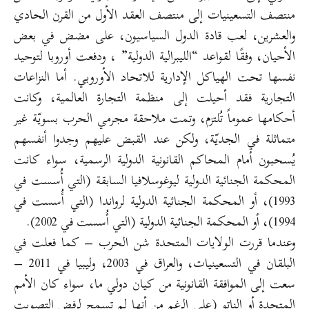
منتصف التسعينيات إلى منتصف العقد الأول من القرن الحادي
والعشرين، لعب قادة الدول السياسيون، على مضض في بعض
الأحيان، وفقًا لقواعد “الليبرالية الدولية” ، ودفعت أوروبا لتوحيد
نفسها تحت الهياكل الإدارية للاتحاد الأوروبي. أما النزاعات
التجارية فقد أحيلت إلى منظمة التجارة العالمية، وكانت
أحكامها عموماً تُلتزم، وتمت ملاحقة مجرمي الحرب بسويّة غير
متماثلة في الجديّة، ولكن عند القبض عليهم وجدوا أنفسهم
يُسحبون أمام المحاكم القانونية الدولية الرسمية، سواء كانت
المحكمة الجنائية الدولية ليوغوسلافيا السابقة (التي أُسست في
1993)، أو المحكمة الجنائية الدولية لرواندا (التي أُسست في
1994)، أو المحكمة الجنائية الدولية (التي أُسست في 2002).
وعندما قررت الولايات المتحدة شن الحرب – كما فعلت في
البلقان في التسعينيات، والعراق في 2003، وليبيا في 2011 –
سعت إلى الموافقة القانونية من كيان دولي ما، سواء كان الأمم
المتحدة أو الناتو (على الرغم من أنها لم تسمح لرفض التصويت