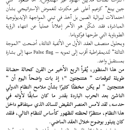
جين بينغ” كزعيم أعلى غير مكترث للغموض الإستراتيجي بشأن
احتمالات ليبرالية الصين بل آخذ في تبني المواجهة الإيديولوجية
المباشرة، فقد شكّل هو الآخر إعلاناً عملياً عن انتهاء الرؤية
الطوباوية التي طرحها فوكوياما.
وبحلول منتصف العقد الأول من الألفية الثالثة، أضحت “الموجة
الثالثة” للديمقراطية أقرب إلى تمويه – False flag منها إلى بشارة
بمستقبل واعد.
من هذا المنظور، يُقرأ الربع الأخير من القرن كحالة حضانة
طويلة لتوقعات ” هنتنجتون “؛ إذ بات واضحاً اليوم أن ”
هنتنجتون ” لم يكن مخطئًا كثيرًا بشأن ملامح النظام الدولي
الناشئ بعد الحرب الباردة بقدر ما كان سابقًا لأوانه في
حدسه، لقد لامس العنصر النقيض للسائد الذي سيتفاقم داخل
هذا النظام، منتظرًا لحظته للظهور كأساس للنظام التالي، فلقد
كان يتبلور بوضوح خلال العقد الماضي.