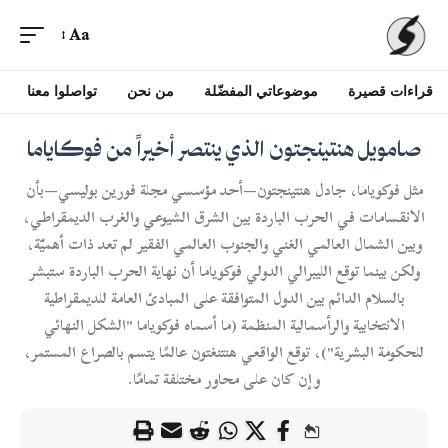
Aa
قراءات قصيرة
موضوعاتي المفضّلة
من نحن
تواصلوا معنا
صامويل هنتينجتون الذي ينتصر أخيراً من فوكاياما
مثل فوكوياما، جادل هنتينجتون—أحد مؤسسي مجلة فورين بوليسي—بأن
الانقسامات في الحرب الباردة بين الشرق الشيوعي والغرب الديمقراطي،
وبين الشمال العالمي الغني والجنوب العالمي الفقير لم تعد ذات أهميّة،
ولكن بينما توقع الليبرالي الدولي فوكوياما أن نهاية الحرب الباردة ستبشر
بالسلام الدائم بين الدول المتوافقة على المبادئ العامة للديمقراطية
الانتخابية والرأسمالية المنظمة (ما أسماه فوكوياما "الشكل النهائي
للحكومة البشرية")، توقع الواقعي هنتنغتون عالمًا يتسم بالصراع المستمر،
وإن كان على محاور مختلفة تمامًا.