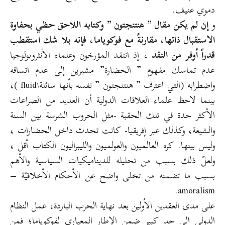
دموي عنيف.
و
إن لم يكن مقال ” هنتنجتون ” وكتابه اللاحق حظي بحفاوة
الاستقبال ذاتها، مقارنةً مع فوكوياما، فإنه بلا شك استقطب
قدراً أوفر من النقد ،
إذ انتقد المؤرخون وعلماء الأنثروبولوجيا
عدم تماسك مفهوم ” الحضارة” مشيرين إلى عدم اتساقه
واضطرابه (التي اعترف ” هنتنجتون ” نفسه بأنها سائلة\fluid )،
بينما لاحظ علماء العلاقات الدولية أن العديد من الصراعات
الأكثر حدة في تلك الحقبة -مثل الحروب الشرسة بين السنة
والشيعة، وكذلك عبر إفريقيا- كانت تحدث داخل الحضارات ،
وليس بينها. كره العالميون والعولميون والليبراليون الكتاب أقل ،
ولعلّ ذلك بسبب من تحليله للديناميكيات السياسية والأهم
بسبب ما تضمنه من تخلى واضح عن الأحكام الأخلاقيّة –
amoralism.
على مدى العقدين الأولين بعد نهاية الحرب الباردة، عمل النظام
الدولي إلى حد كبير ضمن الإطار المعياري لفوكوياما؛ فمن