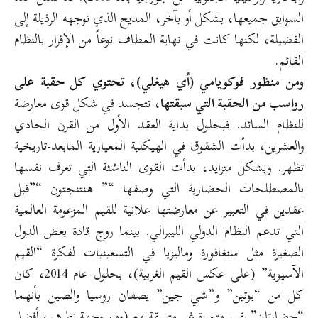
السوابق جميعها، بشكل أو بآخر، المديح الذي توجهه الرذيلة إلى
الفضيلة، لكنها كانت في نهاية المطاف نوعاً من الإقرار بالنظام
القائم.
ومن منظور فوكويامي (أي هيغلي)، تحتوي كل حقبة على
رواسب من الحقبة التي سبقتها
، تتجسد في شكل قوى معارضة
للنظام السائد. فبحلول بداية العقد الأول من القرن الحادي
والعشرين، بدأت الشقوق في الهيكلية المعيارية المابعد-تاريخية
تظهر. وبشكل متزايد، بدأت القوى الناشئة التي تعرف نفسها
بالمصطلحات الحضارية التي وصفها “” هنتنجتون “”قبل
عقدين في التعبير عن معارضتها علانية للقيم المزعومة العالمية
التي تدعم النظام الدولي الليبرالي. بينما روج قادة بعض الدول
الصغيرة مثل سنغافورة وماليزيا في التسعينيات لفكرة “القيم
الآسيوية” (على عكس القيم الغربية)، بحلول عام 2014، كان
كل من “بوتين” و”شي جين” يصفان روسيا والصين بأنهما
“حضارتان” بقيم متميزة غير متسقة مع (ومن وجهة نظرهم، أفضل