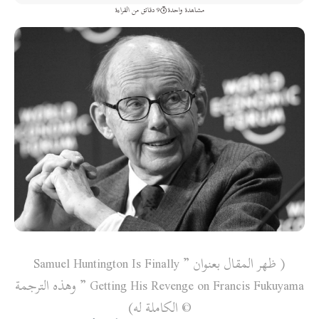
مشاهدة واحدة
9 دقائق من القراءة
( ظهر المقال بعنوان ” Samuel Huntington Is Finally
Getting His Revenge on Francis Fukuyama ” وهذه الترجمة
© الكاملة له)