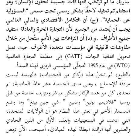
ساريًا، ما لم تُرتكب انتهاكات جسيمة لحقوق الإنسان؛ وهو
استثناء تم تمثيله لاحقًا بشكل رسمي تحت مسمى “المسؤولية
عن الحماية”. (ج) أن التكامل الاقتصادي والمالي العالمي
يجب أن يُعتمد من الجميع لأن التجارة الحرة والعادلة ستفيد
جميع الأطراف . و (د) أن النزاعات بين الأمم ستُحل من خلال
مفاوضات قانونية في مؤسسات متعددة الأطراف
حيث تمثل
تحويل اتفاقية الجات (GATT) إلى منظمة التجارة العالمية
(WTO) في عام 1995 التجلّي المؤسسي الرمزي لهذا المبدأ.
بالطبع، لم تخلُ هذه الركائز من التحديات؛ فالهيمنة ليست
مرادفة للإجماع ، وعلى مدى الخمسة عشر عامًا الماضية، تم
تحدي كل من هذه الركائز بشكل مباشر ومتزايد، خاصة من قبل
روسيا “فلاديمير بوتين” وصين ” شي جين بينغ” وما وضع
المسمار الأخير في نعش هذا النظام هو أن الولايات المتحدة،
التي ادعت في التسعينيات والعقد الأول من القرن الحادي
والعشرين أنها الرائدة البطلة لهذه المبادئ، أصبحت الآن ترفض