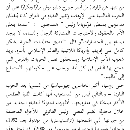
من ثنيها عن قرارها) بل أصر جورج دبليو بوش مرارًا وتكرارًا على أن
الحرب العالمية على الإرهاب وتغيير النظام في العراق كانا يُنفذان
مدعومين بمنطق فوكوياما وليس ” هنتنجتون “: “عندما يتعلق
الأمر بالحقوق والاحتياجات المشتركة للرجال والنساء، لا يوجد
صدام بين الحضارات”و قال. “تنطبق متطلبات الحرية بشكل
كامل على إفريقيا وأمريكا اللاتينية والعالم الإسلامي بأسره. يريد
شعوب الأمم الإسلامية ويستحقون نفس الحريات والفرص التي
يتمتع بها الناس في كل أمة. ويجب على حكوماتهم الاستماع
إلى آمالهم.”
حتى روسيا، أكبر الخاسرين جيوسياسيًا من التسوية بعد الحرب
الباردة – وبالتالي ليس من المستغرب أنها كانت القوة العظمى
الأكثر صخبًا في معارضتها- أظهرت احترامًا للنظام الجديد من
خلال محاولة الضم الفعلي—وليس القانوني—للأجزاء المختلفة
من جيرانها التي اقتطعتها (ترانسنيستريا من مولدوفا بعد 1992،
وأبخازيا وأوسيتيا الجنوبية من جورجيا بعد 2008). قد تمثل هذه