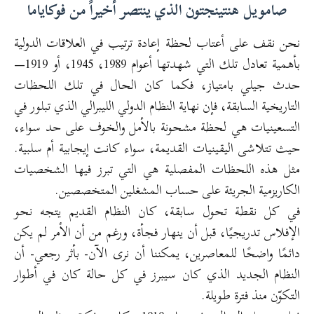
صامويل هنتينجتون الذي ينتصر أخيراً من فوكاياما
نحن نقف على أعتاب لحظة إعادة ترتيب في العلاقات الدولية
بأهمية تعادل تلك التي شهدتها أعوام 1989، 1945، أو 1919—
حدث جيلي بامتياز، فكما كان الحال في تلك اللحظات
التاريخية السابقة، فإن نهاية النظام الدولي الليبرالي الذي تبلور في
التسعينيات هي لحظة مشحونة بالأمل والخوف على حد سواء،
حيث تتلاشى اليقينيات القديمة، سواء كانت إيجابية أم سلبية.
مثل هذه اللحظات المفصلية هي التي تبرز فيها الشخصيات
الكاريزمية الجريئة على حساب المشغلين المتخصصين.
في كل نقطة تحول سابقة، كان النظام القديم يتجه نحو
الإفلاس تدريجيًا، قبل أن ينهار فجأة، ورغم من أن الأمر لم يكن
دائمًا واضحًا للمعاصرين، يمكننا أن نرى الآن- بأثر رجعي- أن
النظام الجديد الذي كان سيبرز في كل حالة كان في أطوار
التكوّن منذ فترة طويلة.