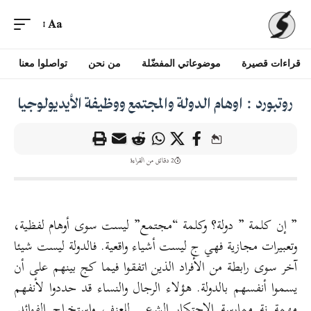
Aa
قراءات قصيرة
موضوعاتي المفضّلة
من نحن
تواصلوا معنا
روتبورد : اوهام الدولة والمجتمع ووظيفة الأيديولوجيا
2 دقائق من القراءة
” إن كلمة ” دولة؟ وكلمة “مجتمع” ليست سوى أوهام لفظية،
وتعبيرات مجازية فهي ج ليست أشياء واقعية. فالدولة ليست شيئا
آخر سوى رابطة من الأفراد الذين اتفقوا فيما كج بينهم على أن
يسموا أنفسهم بالدولة. هؤلاء الرجال والنساء قد حددوا لأنفهم
مهمة نة ممارسة الاحتكار الشرعي للعنف واستخراج الفوائد.