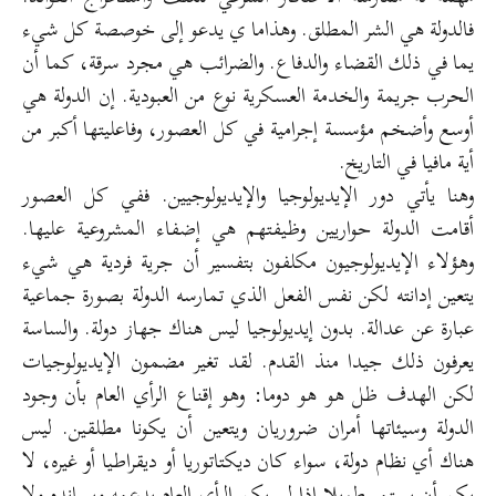
فالدولة هي الشر المطلق. وهذاما ي يدعو إلى خوصصة كل شيء
يما في ذلك القضاء والدفاع. والضرائب هي مجرد سرقة، كما أن
الحرب جريمة والخدمة العسكرية نوع من العبودية. إن الدولة هي
أوسع وأضخم مؤسسة إجرامية في كل العصور، وفاعليتها أكبر من
أية مافيا في التاريخ.
وهنا يأتي دور الإيديولوجيا والإيديولوجيين. ففي كل العصور
أقامت الدولة حواريين وظيفتهم هي إضفاء المشروعية عليها.
وهؤلاء الإيديولوجيون مكلفون بتفسير أن جرية فردية هي شيء
يتعين إدانته لكن نفس الفعل الذي تمارسه الدولة بصورة جماعية
عبارة عن عدالة. بدون إيديولوجيا ليس هناك جهاز دولة. والساسة
يعرفون ذلك جيدا منذ القدم. لقد تغير مضمون الإيديولوجيات
لكن الهدف ظل هو هو دوما: وهو إقناع الرأي العام بأن وجود
الدولة وسيئاتها أمران ضروريان ويتعين أن يكونا مطلقين. ليس
هناك أي نظام دولة، سواء كان ديكتاتوريا أو ديقراطيا أو غيره، لا
يكن أن يستمر طويلا إذا لم يكن الرأي العام يدعمه ويسانده ولا