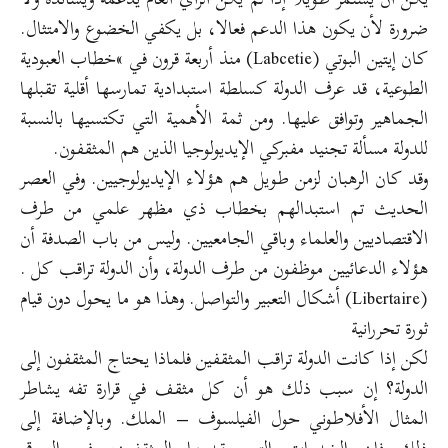
ضرورة لأن يكون هذا الدعم فعالا، بل يكفي الخضوع والامتثال.
كان إيتين البوتي (Labcetie) منذ أربعة قرون في »خطاب العبودية
الطوعية، قد عرف الدولة كسلطة استبدادية تمارسها أقلية تقبلها
الجماهير وتوافق عليها. ومن ثمة الأهمية التي تكتسيها بالنسبة
للدولة مسألة تجنيد مفبركي الإيديولوجيا الذين هم المثقفون.
وقد كان الرهبان لزمن طويل هم هؤلاء الإيديولوجيين. وفي العصر
الحديث تم استبدالهم بخطاب ذي مظهر علمي من طرف
الاقتصاديين والعلماء وباقي الجامعيين. وليس من باب الصدفة أن
هؤلاء الدعائيين موظفون من طرف الدولة، وأن الدولة تراقب كل .
(Libertaire) أشكال التعبير والتواصل. وهذا هو ما يحول دون قيام
ثورة تحررانية
لكن إذا كانت الدولة تراقب المثقفين فلماذا يحتاج المثقفون إلى
الدولة؟ إن سبب ذلك هو أن كل مثقف في قرارة تفه يشاطر
المثال الأفلاطوني حول الفيلسوف – الملك. وبالإضافة إلى