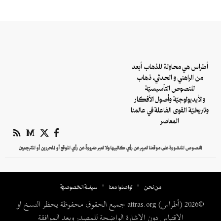
أطراس هي محاولة للذهاب أبعد
من الراهني و الحدثي، ذهاب
للنصوص التأسيسيّة
والأيديولوجيّة وأصول الأفكار
وتاريخيّة القوى الفاعلة في عالمنا
المعاصر
النصوص المنشورة على موقعنا تعبير عن رأي كاتبيها ولا تعبر ضرورةً عن رأي الموقع أو المحررين أو المترجمين
من نحن
تواصلوا معنا
سياسة الخصوصيّة
©2026 (أطراس) attras.org جميع الحقوق محفوظة يحظر النسخ او
الاقتباس دون الإشارة الواضحة للمصدر وبعد الموافقة