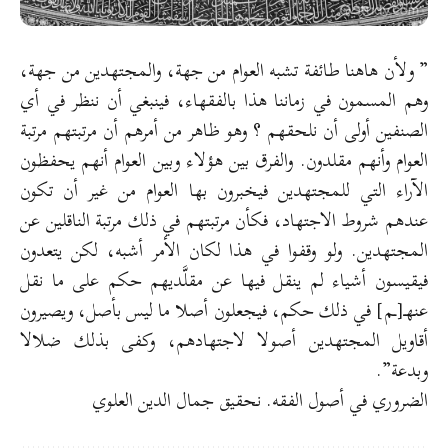
” ولأن هاهنا طائفة تشبه العوام من جهة، والمجتهدين من جهة،
وهم المسمون في زماننا هذا بالفقهاء، فينبغي أن ننظر في أي
الصنفين أولى أن نلحقهم ؟ وهو ظاهر من أمرهم أن مرتبتهم مرتبة
العوام وأنهم مقلدون. والفرق بين هؤلاء وبين العوام أنهم يحفظون
الآراء التي للمجتهدين فيخبرون بها العوام من غير أن تكون
عندهم شروط الاجتهاد، فكأن مرتبتهم في ذلك مرتبة الناقلين عن
المجتهدين. ولو وقفوا في هذا لكان الأمر أشبه، لكن يتعدون
فيقيسون أشياء لم ينقل فيها عن مقلَّديهم حكم على ما نقل
عنهـ[ـم] في ذلك حكم، فيجعلون أصلا ما ليس بأصل، ويصيرون
أقاويل المجتهدين أصولا لاجتهادهم، وكفى بذلك ضلالا
وبدعة”.
الضروري في أصول الفقه. نحقيق جمال الدين العلوي