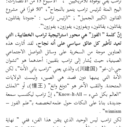
ترامب يفي بوعوده للأمريكيين” ، ” الأسبوع 15 من الانتصارات:
اليوم المئة للرئيس ترامب يتميز بالنجاح”، “50 فوزًا في مشروع
القانون الكبير الجميل” ; “الرئيس ترامب : ‘جنودنا يقاتلون،
يقاتلون، يقاتلون، ويفوزون، يفوزون، يفوزون'”.
إنّ كلمة ” الفوز” هي محور استراتيجية ترامب الخطابية، التي
تعيد تأطير كل عائق سياسي على أنه نجاح
، لقد أثارت هذه
العناوين موجة من السخرية على وسائل التواصل الاجتماعي
الصينية، حيث يُشار إلى ترامب بلقبين: أحدهما هو “تشوان
جي-ان-غو” (川建国)، والذي يعني “ترامب باني الأمة”، لكن
الأمة التي يبنيها دون قصد هي الصين، وليست الولايات
المتحدة. واللقب الآخر هو “دونغ وانغ” (懂王)، أو “الملك
“العالم بكل شيء – Know-It-All”، إنّ ترامب ليكتسب سمعة
جديدة، بناءً على النكات حول علمه\تخصصه بـ”علم الفوز –
winnism” .
لكن ترامب ليس الوحيد الذي يتقن هذا الفن، ففي ” نهاية