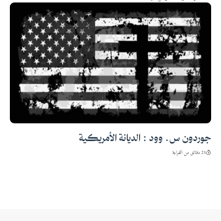
جوردون س. وود : الديانة الأمريكية
21 دقائق من القراءة