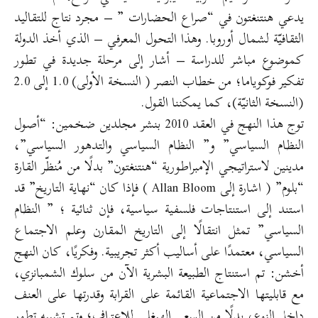
يدعي هنتنغتون في “صراع الحضارات ” – مجرد نتاج للتقاليد
الثقافيّة لشمال أوروبا. وهذا التحول المعرفي – الذي أخذ الدولة
كموضوع مباشر للدراسة – أشار إلى مرحلة جديدة في تطور
تفكير فوكوياما؛ من خطاب النصر ( النسخة الأولى) 1.0 إلى 2.0
(النسخة الثانيّة)، كما يمكننا القول.
توج هذا النهج في العقد 2010 بنشر مجلدين ضخمين: “أصول
النظام السياسي” و” النظام السياسي والتدهور السياسي”،
مدينين لاستراتيجي الإمبراطورية “هنتنغتون” بدلًا من مُنظّر القارة
“بلوم” ( اشارة إلى Allan Bloom ) فإذا كان “نهاية التاريخ” قد
استند إلى استنتاجات فلسفية سياسية، فإن ثنائية ؛ ” النظام
السياسي” تمثل انتقالًا إلى التاريخ المقارن وعلم الاجتماع
السياسي، معتمدًا على أساليب أكثر تجريبية. وفكريًا، كان النهج
أخشن: تم استنتاج الطبيعة البشرية الآن من سلوك الشمبانزي،
مع قابليتها الاجتماعية القائمة على القرابة وقدرتها على العنف
داخل النوع، بدلًا من السعي الهيغلي للاعتراف؛ وتم تشبيه تطور