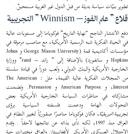
تطوير بنيّات سياسة بديلة من قبل الدول غير الغربية مستحيلٌ.
قلاع ” علم الفوز – Winnism ” التجريبية
دفع الانتشار الناجح “نهاية التاريخ” فوكوياما إلى مستويات عالية
في الحياة الفكرية شبه الرسمية الأمريكية، مع مناصب مرموقة في
مؤسسات أكاديمية قمة (George Mason University و Johns
Hopkins و سانفورد) بالإضافة إلى ” راند – rand” ووزارة
الخارجية الأمريكية والبنك الدولي، ولعب دوراً في قيادة سلسلة
من المجلات الفكرية عالية القيمة، مثل : The American
Interest، و American Purpose و Persuasion. وتضمنت
مشاركاته في مناظرات السياسة الخارجية الأمريكية بعض
التحولات الهامة ودعمت فلسفته السياسية برؤى
تجريبية\امبريقيّة، فكان فوكوياما مناصرًا صقوريّاً لتغيير النظام في
العراق منذ 1997، لكنه نأى بذاته عن نتائجها لاحقاً . وقدم
الاحتلال العسكري الأمريكي لأفغانستان والعراق مختبرات حية