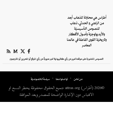
أطراس هي محاولة للذهاب أبعد
من الراهني و الحدثي، ذهاب
للنصوص التأسيسيّة
والأيديولوجيّة وأصول الأفكار
وتاريخيّة القوى الفاعلة في عالمنا
المعاصر
النصوص المنشورة على موقعنا تعبير عن رأي كاتبيها ولا تعبر ضرورةً عن رأي الموقع أو المحررين أو المترجمين
من نحن
تواصلوا معنا
سياسة الخصوصيّة
©2026 (أطراس) attras.org جميع الحقوق محفوظة يحظر النسخ او
الاقتباس دون الإشارة الواضحة للمصدر وبعد الموافقة