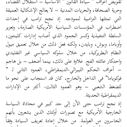
تقويض أعراف ” سيادة القانون ” الأساسية – استقلال القضاء،
وحرية الصحافة، والحريات المدنية – لا يعالج الإشكالية العميقة
التي تمثلها الترامبية لنموذجه. إذ نجح ترامب في إحداث
اضطراب في المؤسسات السياسية الأمريكية الصارمة، وتعزيز
السلطة التنفيذية وكسر الجمود الذي أصاب إدارات كلينتون،
وأوباما، وبوش، وبايدن، ولكنه فعل ذلك من خلال تعميق ميول
النظام البطريركية، من خلال سلوكه السياسي غير التقليدي
واحتكار عائلته الفج. علاوة على ذلك، بينما أضعف – بل هاجم
– أعراف الحكم الليبرالي-الديمقراطي، العمود الثاني لـ ”
فوكوياما” في الداخل والخارج، كان قد استجاب على نحو ما
للضغط الشعبي – وهو العمود الثالث- أكثر من الإدارات
الديمقراطية الحديثة.
إذ نجح ترامب حتى الآن إلى حد كبير في محاذاة السياسة
الخارجية الأمريكية مع تصورات أولئك الذين يشعرون بأنهم
الخاسرون من العولمة. من خلال إعادة تعريف السيادة وفقاً