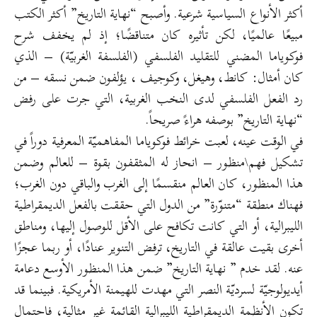
أكثر الأنواع السياسية شرعية. وأصبح “نهاية التاريخ” أكثر الكتب
مبيعًا عالميًا، لكن تأثيره كان متناقضًا؛ إذ لم يخفف شرح
فوكوياما المضني للتقليد الفلسفي (الفلسفة الغربيّة) – الذي
كان أمثال: كانط، وهيغل، وكوجيف ، يؤلفون ضمن نسقه – من
رد الفعل الفلسفي لدى النخب الغربية، التي جرت على رفض
“نهاية التاريخ” بوصفه هراءً صريحاً.
في الوقت عينه، لعبت خرائط فوكوياما المفاهميّة المعرفية دوراً في
تشكيل فهم\منظور – انحاز له المثقفون بقوة – للعالم وضمن
هذا المنظور، كان العالم منقسمًا إلى الغرب والباقي دون الغرب؛
فهناك منطقة “متنوّرة” من الدول التي حققت بالفعل الديمقراطية
الليبرالية، أو التي كانت تكافح على الأقل للوصول إليها، ومناطق
أخرى بقيت عالقة في التاريخ، ترفض التنوير عنادًا، أو ربما عجزًا
عنه. لقد خدم ” نهاية التاريخ” ضمن هذا المنظور الأوسع دعامة
أيديولوجيّة لسرديّة النصر التي مهدت للهيمنة الأمريكية. فبينما قد
تكون الأنظمة الديمقراطية الليبرالية القائمة غير مثالية، فاحتمال