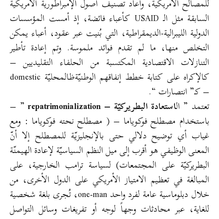
للمصالح الأمريكية، وأعاد تصنيف أصول الإمبراطورية الأمريكية
السابقة مثل الـ USAID كأعباء فائضة، إذ أمست المؤسسات
الدولية الليبرالية-الديمقراطية، التي بُنيت عبر عقود، أعباء يمكن
التخلص منها، ما لم تقدم فوائد ملموسة. وتم إعادة تأطير
التنازلات الاقتصادية المكتسبة من الحلفاء التقليديين –
كالإكراه على كتابة خطط إنفاقهم الوطنيّةظالمحليّة domestic
– كـ” انتصارات “.
تعتمد ” ال
استعادة البطريركيّة – repatrimonialization
” –
باستخدام مصطلح فوكوياما – ( مصطلح نحته فوكوياما : ومع
غياب أي توضيح دلالي حتى بالإنجليزيّة للمصطلح إلا أنّ
المعنى الوظيفي هو أقرب إلى ميل النظم السياسيّة لإعادة الهيمنّة
البطريركيّة على المجتمعات) لسياسة ترامب الخارجية، على
المبالغة في تعظيم الامتياز الأمريكي على الدول الأخرى، من
خلال دبلوماسية عامة لفرد واحد one-man، تُجرى بلغة شخصية
للغاية، عبر محادثات وجهاً لوجه أو تفريغات وسائل التواصل