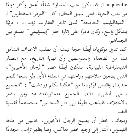
Tocqueville، قد يكون حب المساواة شغفًا أعمق وأكثر دوامًا
من حب الحرية. فعلى سبيل المثال، كان “العرض المتغطرس” لـ
“الميغالوثيميا الجامحة” لدى تاجر العقارات ترامب، ، مرئيًا
بشكل واسع، وكان قادرًا على إثارة حنق “إيسوثيمي” متساوٍ بين
الجماهير.
كما تناول فوكوياما أيضًا حجة نيتشه أن مطلب الاعتراف الشامل
نشأ من الضعفاء والمتوسطين وأن نهاية التاريخ، مع انتصار
الديمقراطية الليبرالية، ستكون أيضًا عصر “الرجال الأخيرين”،
الذين يضعون سلامتهم وراحتهم في المقام الأول ولن يسعوا لقمم
جديدة، واقتبس فوكوياما من “هكذا تكلم زرادشت” : “الجميع
يسعى للشيء ذاته، الجميع متماثل\متشابه؛ ومن يشعر
بالاختلاف فليذهب طوعًا إلى دار المجانين” مستستلماً لقسوة
النقد.
وبجانب خطر أن يصبح الرجال الأخيرين، خاليين من طاقة
الثيموس، أشار إلى وجود خطر معاكس. وهنا يظهر ترامب مجددًا