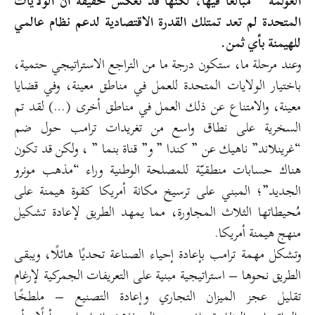
العولمة ” مبالغًا فيها، لكنها قد تعكس حقيقة أن الولايات
المتحدة لم تعد تمتلك القدرة الاقتصادية لدعم نظام عالمي
للهيمنة بأي ثمن.
وعند مرحلة ما، ستكون درجة ما من التراجع الاستراتيجي حتمية،
باختيار الولايات المتحدة للعمل في مناطق معينة، وفي قضايا
معينة، والامتناع عن ذلك العمل في مناطق أخرى (…) لقد تم
السخرية على نطاق واسع من تغريدات ترامب حول ضم
“غرينلاند” ناهيك عن ” كندا ” و” قناة بنما ” ، ولكن قد تكون
هناك حسابات منطقيّة للمصلحة الوطنية وراء “مذهب مونرو
الجديد”؛ المبني على ترسيخ مكانة أمريكا كقوة هيمنة على
مُحيطاتها الثلاث المجاورة، مما يمهد الطريق لإعادة تشكيل
منهج هيمنة أمريكا.
وتشكل مهمة ترامب بإعادة إحياء الصناعة تحديًا هائلًا، ويبقى
الطريق نحوها – استراتيجية مبنية على التعريفات الجمركية لإرغام
تقليل عجز الميزان التجاري وإعادة التصنيع – ملطخًا