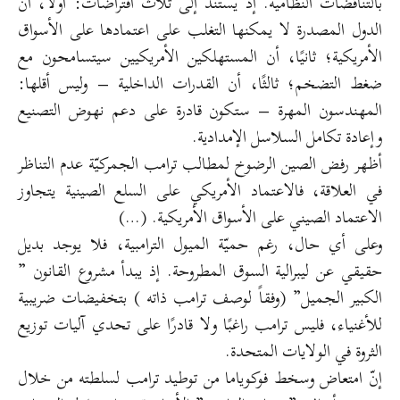
بالتناقضات النظامية. إذ يستند إلى ثلاث افتراضات: أولًا، أن
الدول المصدرة لا يمكنها التغلب على اعتمادها على الأسواق
الأمريكية؛ ثانيًا، أن المستهلكين الأمريكيين سيتسامحون مع
ضغط التضخم؛ ثالثًا، أن القدرات الداخلية – وليس أقلها:
المهندسون المهرة – ستكون قادرة على دعم نهوض التصنيع
وإعادة تكامل السلاسل الإمدادية.
أظهر رفض الصين الرضوخ لمطالب ترامب الجمركيّة عدم التناظر
في العلاقة، فالاعتماد الأمريكي على السلع الصينية يتجاوز
الاعتماد الصيني على الأسواق الأمريكية. (…)
وعلى أي حال، رغم حميّة الميول الترامبية، فلا يوجد بديل
حقيقي عن ليبرالية السوق المطروحة. إذ يبدأ مشروع القانون ”
الكبير الجميل” (وفقاً لوصف ترامب ذاته ) بتخفيضات ضريبية
للأغنياء، فليس ترامب راغبًا ولا قادرًا على تحدي آليات توزيع
الثروة في الولايات المتحدة.
إنّ امتعاض وسخط فوكوياما من توطيد ترامب لسلطته من خلال