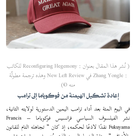
( نُشر هذا المقال بعنوان :
Reconfiguring Hegemony للكاتب
: Zhang Yongle في New Left Review وهذه ترجمة مطولّة
منه ©)
إعادة تشكيل الهيمنة من فوكوياما إلى ترامب
في اليوم المئة بعد أداء ترامب اليمين الدستورية لولايته الثانية،
نشر الفيلسوف السياسي فرانسيس فوكوياما – Francis
Fukuyama نقدًا لاذعًا لحكمه، إذ كان ” تجاهله التام للقانون