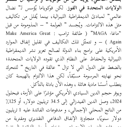
الولايات المتحدة في الفوز
. لكن فوكوياما يُؤسس لـ” نضال
عالمي” لمبادئ الديمقراطية الليبرالية، بينما يُقلل من تكاليف
مثل هذه الالتزامات. ويُجسد ” العولمة ” – المذومومة من قبل
“ماغا- MAGA” ( طائفة ترامب : Make America Great
Again ) – و تتمثّل تلك التكاليف في تقليل إنفاق الموارد
الأمريكية على برامج بناء الدولة لصالح تعزيز نشر الديمقراطية
الليبرالية والحفاظ على النظام الذي تقوده الولايات المتحدة؛
بالضغط على الدول التي لا تزال ” عالقة في التاريخ ” للتحرك
نحو نهايته المرسومة مسبّقاً، لكن هذا الالتزام بالهيمنة كان
يتطلب أسسًا مادية هائلة ، وهذه الآن بادئة بالتآكل.
ويوفر حجم الدين السيادي الأمريكي مؤشرًا على الأزمة، فبحلول
2024، وصل الدين الفيدرالي إلى 34.5 تريليون دولار، أو 125٪
من الناتج المحلي الإجمالي، و مدفوعات الفائدة عليه 1 تريليون
دولار سنويًا، متجاوزة الإنفاق الدفاعي التقديري ومقتربة من
مصروفات الضمان الاجتماعي. وتخلق أسعار الفائدة المرتفعة