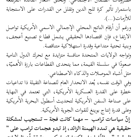
باستمرار تأثير كرة ثلج الدين وتقلل من القدرات على الاستجابة
للأزمات(…).
ورغم أن أرقام الناتج المحلي الإجمالي الاسمي الأمريكية تواصل
الارتفاع، فإن اقتصادها الحقيقي يشمل قطاع تصنيع أعجف،
وبنية تحتية متداعية وقدرة استهلاكية متناقصة.
وتواجه الولايات المتحدة منافسة متزايدة مع تحرك الدول النامية
صعودًا في سلسلة القيمة، مما يتحدى القطاعات بارزة الأهميّة،
مثل أشباه الموصلات والذكاء الاصطناعي.
وفي الوقت نفسه، يُعد الانحدار العام للصناعة الثقيلة ذا تداعيات
خطرة على القدرة العسكرية الأمريكية، التي تعتمد في النهاية
على صناعة السفن الأمريكية لتحديث أسطول البحرية الأمريكية
وعلى قدرة إنتاج بوينغ للقوات الجوية الأمريكية.
إنّ سياسات ترامب – مهما كانت فجة – تستجيب لمشكلة
حقيقية هي تمدد الهيمنة الزائد، إذ تبدو هجمات ترامب على ”