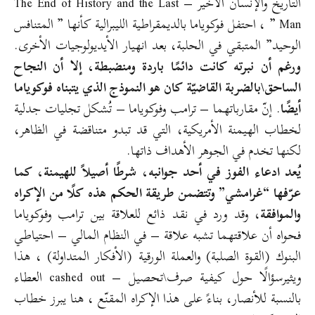
التاريخ والإنسان الأخير – The End of History and the Last
Man ” ، احتفل فوكوياما بالديمقراطية الليبرالية كأنها ” المتنافس
الوحيد” المتبقي في الحلبة، بعد انهيار الأيديولوجيات الأخرى.
ورغم أن نبرته كانت دائمًا باردة ومنضبطة، إلا أن النجاح
الساحق\بالضربة القاضيّة كان هو النموذج الذي يتبناه فوكوياما
أيضًا
. إنّ مقارباتهما – ترامب وفوكوياما – تُشكل تجليات جدلية
لخطاب الهيمنة الأمريكية، التي قد تبدو متناقضة في الظاهر،
لكنها تخدم في الجوهر الأهداف ذاتها.
يُعد ادعاء الفوز في أحد جوانبه، شرطًا أصيلاً للهيمنة، كما
عرّفها “غرامشي” وتتضمن طريقة الحكم هذه كلًا من الإكراه
والموافقة
، وقد ورد في نقد ذائع للعلاقة بين ترامب وفوكوياما
فحواه أن علاقتهما تشبه علاقة – في النظام المالي – احتياطي
البنوك (القوة الصلبة) والعملة الورقية (الأفكار المتداولة) ، هذا
ويثيرسؤالًا حول كيفية صرف\تحصيل – cashed out العطاء
بالنسبة للأنصار، بناءً على هذا الإكراه المقنّع ، هنا يبرز خطاب