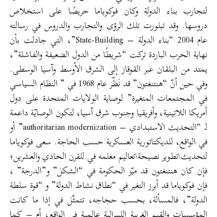
لتجارب بناء الدولة وكان فوكوياما حريصًا على استخلاص
دروسها. وقد تبلورت تلك الرؤى والتجارب والدروس في رسالته
عام 2004 “بناء الدولة – State-Building”، التي جادلت بأن
نهاية الحرب الباردة تركت “شريطًا من الدول الضعيفة والفاشلة”،
يمتد من البلقان عبر القوقاز إلى الشرق الأوسط وآسيا الوسطى.
وفي حين أنّ “هنتنغتون” قد نَظّر عام 1968 في ” النظام السياسي
في المجتمعات المتغيرة” لوصاية الولايات المتحدة على دول
أمريكا اللاتينية، وأفريقيا وجنوب شرق آسيا، لتكون الوصايّة داعمة
لـ “التحديث الاستبدادي – authoritarian modernization” أو
في الواقع، للديكتاتورية العسكرية حسب الحاجة. سعى فوكوياما
لتحديث\تطوير نصيحة\تعاليم معلمه في للقرن الحادي والعشرين؛
فإن كان هنتنغتون قد ميّز الحكومة في “الشكل” و”الدرجة” ،
فإن فوكوياما قد أبرز التغير في “نطاق نشاط الدولة” و “قوة سلطة
الدولة”، فالمسألة، بحسب حجاجه، تتمثّل في إذا ما كانت
المؤسسات والقيم الغربية الليبرالية عالمية في الواقع، أم – كما