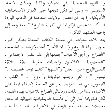
و” الثورة المخملية” في تشيكوسلوفاكيا، وتفكك الاتحاد
السوفييتي – والتي لم تكن تتوقعها حتى الدوائر الاستخباراتية
الأمريكية. إذ بدا أن انتصار الولايات المتحدة في الحرب الباردة
قد أكد تشخيص فوكوياما في “نهاية التاريخ؟ ” مما رفعه إلى
واجهة المشهد الفكري.
بعد ثلاث سنوات، في نسخة الكتاب المعدلة بشكل كبير،
بعنوان “نهاية التاريخ والإنسان الأخير” أعاد فوكوياما صياغة حجة
“الصراع من أجل الاعتراف” بتتبعها إلى علم النفس الاجتماعي لـ
“الجمهورية” لأفلاطون وفرضيات سقراط للبنيّة الثلاثيّة
للنفس\الروح ؛ بين “العقل” و”الشهوة” كانت توجد خصيصة الـ”
ثيموس ” ، التي ترجمها فوكوياما بـ”الروح” أو ” القلب”.
الثيموس، في هذا القراءة، يعبر عن الحاجة لإضفاء قيمة على
الأشياء، بدءًا من الذات، وبالتالي الصراع للاعتراف بهذه القيمة.
لكن فوكوياما أشار إلى أن مأسسة الديمقراطية الليبرالية قد تخلق
معضلات جديدة أمام الرغبة في الاعتراف، فقد تنشأ هذه