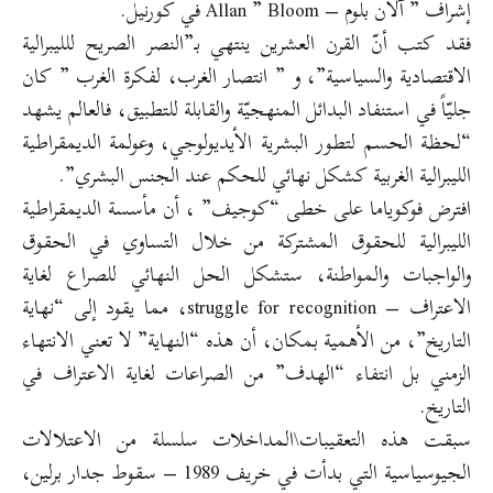
إشراف ” آلان بلوم – Allan ” Bloom في كورنيل.
فقد كتب أنّ القرن العشرين ينتهي بـ”النصر الصريح للليبرالية
الاقتصادية والسياسية”، و ” انتصار الغرب، لفكرة الغرب ” كان
جليّاً في استنفاد البدائل المنهجيّة والقابلة للتطبيق، فالعالم يشهد
“لحظة الحسم لتطور البشرية الأيديولوجي، وعولمة الديمقراطية
الليبرالية الغربية كشكل نهائي للحكم عند الجنس البشري”.
افترض فوكوياما على خطى “كوجيف” ، أن مأسسة الديمقراطية
الليبرالية للحقوق المشتركة من خلال التساوي في الحقوق
والواجبات والمواطنة، ستشكل الحل النهائي للصراع لغاية
الاعتراف – struggle for recognition، مما يقود إلى “نهاية
التاريخ”، من الأهمية بمكان، أن هذه “النهاية” لا تعني الانتهاء
الزمني بل انتفاء “الهدف” من الصراعات لغاية الاعتراف في
التاريخ.
سبقت هذه التعقيبات\المداخلات سلسلة من الاعتلالات
الجيوسياسية التي بدأت في خريف 1989 – سقوط جدار برلين،