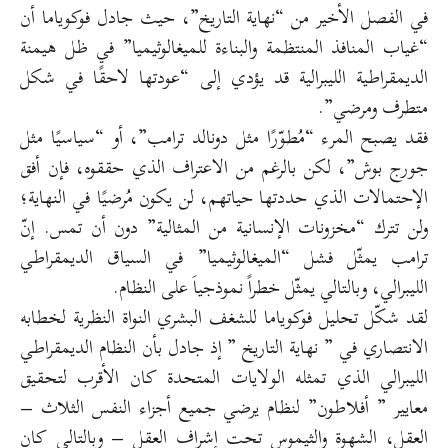
في الفصل الأخير من “نهاية التاريخ”، حيث جادل فوكوياما أن
“غياب المنافذ المنتظمة والبناءة للميغالوثيميا” في ظل هيمنة
الديمقراطية الليبرالية قد يؤدي إلى “عودتها لاحقًا في شكل
متطرف ومرضي”.
فقد يصبح المرء “مُطوّرًا مثل دونالد ترامب”، أو “سياسيًا مثل
جورج بوش”، لكن بالرغم من الاعتراف الذي حققوه، فإن أفق
الإحتمالات الذي حددتها حياتهم، لن يكون مُرضيًا في النهاية؛
ولن تترك “مخزونات الإنسانية من المثالية” دون أن تمس. إنّ
ترامب يمثّل فشل “الميغالوثيميا” في السياق الديمقراطي
الليبرالي، وبالتالي يمثّل خطراً نموذجياَ على النظام.
لقد شكّل تحليل فوكوياما للشغف البشري النواة النظرية لخطابه
الانتصاري في ” نهاية التاريخ ” إذ جادل بأن النظام الديمقراطي
الليبرالي الذي تمثله الولايات المتحدة كان الأقرب لتحقيق
معايير ” أفلاطون” لنظام يرضي جميع أجزاء النفس الثلاث –
العقل، الشهوة والثيموس تحت إشراف العقل – وبالتالي كان