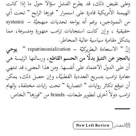
وعلى نقيض ذلك، قد يطرح الفشل سؤالًا حول ما إذا كانت
الهيمنة الأمريكية قادرة على استمرار ” فوزها الرابح ” تحت أي
من النموذجين، برغم أنه يواجه تحديات منهجيّة – systemic
حقيقية ، وإن كانت استجابات ترامب متهورة ومتسرعة، مما
يشكل مقامرة سياسية عالية المخاطر.
إنّ ” الاستعادة البطريركيّة – repatrimonialization ”
يوحي
بالعجز عن التنبؤ بدلًا من الحسم القاطع
، ورسالتها الرئيسة هي
أن على الدول الاعتماد على أنفسها. ومن هذا المعنى، قد تنتهي
مغامرة ترامب بتسريع التعددية القطبيّة، وإن حصل ذلك، يمكن
أن نتوقع تكاثر روايات ” انتصارية ” تحت رايات مختلفة، بإلهام
ترامب دولاً أخرى لتطوير طبعات- brands من “فوزها” الخاص.
المصدر
New Left Review