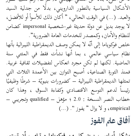
الأشكال السياسية بالتطور الدارويني، بدلًا من جدلية السيد
والعبد. (…) في الوقت الحالي، ” أكان ذلك للأسوأ أو للأفضل،
لا يوجد بديل عن دولة حديثة غير-شخصية impersonal كضامن
للنظام والأمان، وكمصدر للخدمات العامة الضرورية”.
خلص فوكوياما إلى أنّه لا يمكن وصف الديمقراطية الليبرالية بأنها
نظام سياسي عالمي ، بما أنها نشأت فقط في المئتي سنة
الماضية. لكنها لم تكن مجرد انعكاس لتفضيلات ثقافية غربية.
فمنذ الثورة الصناعية، أصبح التوازن بين الأعمدة الثلاث التي
تمثلها الديمقراطية الليبرالية – كضرورات بنيويّة – شرطًا وظيفيًا
رئيساً لدعم التوسع الاقتصادي وكفاءة السوق ، وهذا كان
خطاب النصر النسخة : 2.0 ؛ مؤهل – qualified وتجريبي –
empirical، و لا يزال ” يفوز “. (…)
آفاق علم الفوز
بشكل أساسي، يريد كل من فوكوياما و ترامب أن تستمر