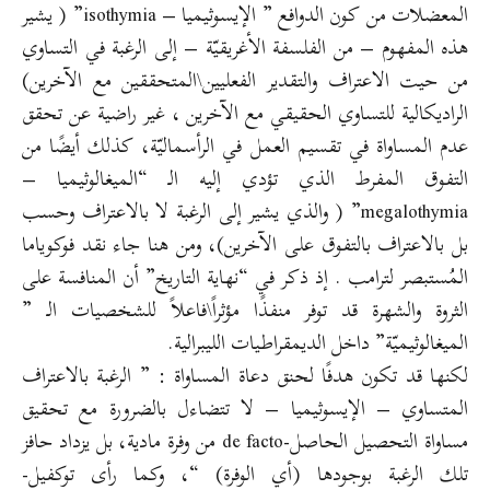
المعضلات من كون الدوافع ” الإيسوثيميا – isothymia” ( يشير
هذه المفهوم – من الفلسفة الأغريقيّة – إلى الرغبة في التساوي
من حيت الاعتراف والتقدير الفعليين\المتحققين مع الآخرين)
الراديكالية للتساوي الحقيقي مع الآخرين ، غير راضية عن تحقق
عدم المساواة في تقسيم العمل في الرأسماليّة، كذلك أيضًا من
التفوق المفرط الذي تؤدي إليه الـ “الميغالوثيميا –
megalothymia” ( والذي يشير إلى الرغبة لا بالاعتراف وحسب
بل بالاعتراف بالتفوق على الآخرين)، ومن هنا جاء نقد فوكوياما
المُستبصر لترامب . إذ ذكر في “نهاية التاريخ” أن المنافسة على
الثروة والشهرة قد توفر منفذًا مؤثراً\فاعلاً للشخصيات الـ ”
الميغالوثيميّة” داخل الديمقراطيات الليبرالية.
لكنها قد تكون هدفًا لحنق دعاة المساواة : ” الرغبة بالاعتراف
المتساوي – الإيسوثيميا – لا تتضاءل بالضرورة مع تحقيق
مساواة التحصيل الحاصل-de facto من وفرة مادية، بل يزداد حافز
تلك الرغبة بوجودها (أي الوفرة) “، وكما رأى توكفيل-