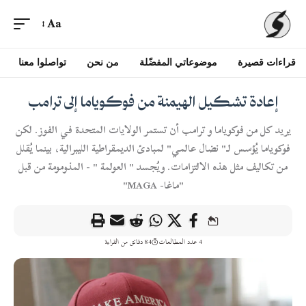
Aa
قراءات قصيرة
موضوعاتي المفضّلة
من نحن
تواصلوا معنا
إعادة تشكيل الهيمنة من فوكوياما إلى ترامب
يريد كل من فوكوياما و ترامب أن تستمر الولايات المتحدة في الفوز. لكن
فوكوياما يُؤسس لـ" نضال عالمي" لمبادئ الديمقراطية الليبرالية، بينما يُقلل
من تكاليف مثل هذه الالتزامات. ويُجسد " العولمة " - المذومومة من قبل
"ماغا- MAGA"
4 عدد المطالعات
84 دقائق من القراءة