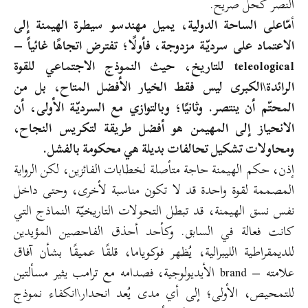
النصر كحل صريح.
أ
مّاعلى الساحة الدولية، يميل مهندسو سيطرة الهيمنة إلى
الاعتماد على سرديّة مزدوجة، فأولًا؛ تفترض اتجاهًا غائياً –
teleological للتاريخ، حيث النموذج الاجتماعي للقوة
الرائدة\الكبرى ليس فقط الخيار الأفضل المتاح، بل من
المحتّم أن ينتصر. وثانيًا؛ وبالتوازي مع السرديّة الأولى، أن
الانحياز إلى المهيمن هو أفضل طريقة لتكريس النجاح،
ومحاولات تشكيل تحالفات بديلة هي محكومة بالفشل.
إذن، حكم الهيمنة حاجة متأصلة لخطابات الفائزين، لكن الرواية
المصممة لقوة واحدة قد لا تكون مناسبة لأخرى، وحتى داخل
نفس نسق الهيمنة، قد تبطل التحولات التاريخيّة النماذج التي
كانت فعالة في السابق. وكأحد أحذق الفاحصين المؤيدين
للديمقراطية الليبرالية، يُظهر فوكوياما، قلقًا عميقًا بشأن آفاق
علامته – brand الأيديولوجية، فصدامه مع ترامب يثير مسألتين
للتمحيص، الأولى؛ إلى أي مدى يُعد انحدار\انكفاء نموذج