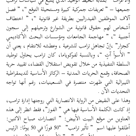
والأعراف ” بمثابة الخيط الوحيد الذي يُتتبع في سياسات ترامب
جميعها – ” تعريفات جمركية كبيرة ومستحيلة التوقع “، ” فصل
آلاف الموظفين الفيدراليين بطريقة غير قانونية “، ” اختطاف
أشخاص لهم حقوق قانونية من الشوارع وترحيلهم إلى سجون
أجنبية “، ” مهاجمة الجامعات ومؤسسات البحث الأكاديمي
كجزار” ،إنّ تجاهل ترامب للشرعية ، وعطشه للانتقام ، يعني أن
” الأسوأ آتٍ “، وبالنسبة لفوكوياما، كان ترامب يحاول توطيد
السلطة التنفيذية من خلال تقويض استقلال القضاء، تقييد حرية
الصحافة، وقمع الحريات المدنية – الركائز الأساسية للديمقراطية
الليبرالية التي ظهرت منتصرة في التسعينيات، رغم أنها تواجه
التحديات الآن .
وهذا على النقيض من الرواية الانتصارية التي روجتها إدارة ترامب،
إذ كانت الكلمة الأساسية فيها هي ” الفوز”، فقط انظر إلى هذه
العناوين من موقع البيت الأبيض: ” انتصارات صباح الاثنين:
أطلقوا عليها اسم ” تأثير ترامب” “50 فوزًا في 50 يومًا: الرئيس