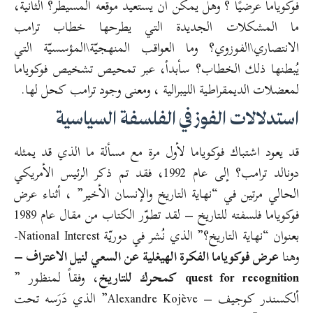
فوكوياما عرضيًا ؟ وهل يمكن أن يستعيد موقعه المسيطر؟ الثانية،
ما المشكلات الجديدة التي يطرحها خطاب ترامب
الانتصاري\الفوزوي؟ وما العواقب المنهجيّة\المؤسسيّة التي
يُبطنها ذلك الخطاب؟ سأبدأ، عبر تمحيص تشخيص فوكوياما
لمعضلات الديمقراطية الليبرالية ، ومعنى وجود ترامب كحل لها.
استدلالات الفوز في الفلسفة السياسية
قد يعود اشتباك فوكوياما لأول مرة مع مسألة ما الذي قد يمثله
دونالد ترامب؟ إلى عام 1992، فقد تم ذكر الرئيس الأمريكي
الحالي مرتين في “نهاية التاريخ والإنسان الأخير” ، أثناء عرض
فوكوياما فلسفته للتاريخ – لقد تطوّر الكتاب من مقال عام 1989
بعنوان “نهاية التاريخ؟” الذي نُشر في دوريّة National Interest-
وهنا
عرض فوكوياما الفكرة الهيغلية عن السعي لنيل الاعتراف –
quest for recognition
كمحرك للتاريخ
، وفقاً لمنظور ”
ألكسندر كوجيف – Alexandre Kojève” الذي دَرَسه تحت