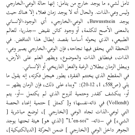
تأمل لشيء ما يوجد خارج من يتأمل: إنها حالة الوعي-الخارجي
وليس وعي-الذات. والحال أنه لا يوجد زمان فعلا، إلا هناك حيث
يوجد Buwusstsein، الوعي-الخارجي، أي الوجود-الإنساني
بالمعنى الأصح للكلمة، أو وجود كائن نقيض –جذريا- للعالم
الطبيعي، الذي يحوله أساسا بقصد إبطال هذا التناقض. في
اللحظة التي يحقق فيها نجاحه، فإن الوعي-الخارجي يصير وعي-
الذات، فيتطابق الذات والموضوع، ويظهر العلم على الأرض،
ويبطل الزمان ببطلان الرغبة والفعل التاريخي أو الإنساني.
في المقطع الذي يختتم الفقرة، يطور هيجل فكرته، إنه يقول ما
يلي (ص558، 1، 12-20): “وبناء على ذلك، فإن الزمان يظهر –
أو- ينكشف كقدر وحتمية للروح الذي لم يكتمل –أو- يتم
(Vollendt) في ذاته-نفسها؛ و[ كمثل ] حتمية إغناء الحصة
التي لوعي-الذات تجاه الوعي [الخارجي ]، لوضع مباشرية [
الشيء] في –ذاته- “L’en-soi” [الذي هو] هيئة تحتها يوجد
الجوهر داخل الوعي [الخارجي ] ضمن الحركة [الديالكتيكية]،