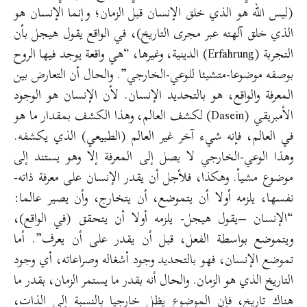
(ليس الله هو الذي خلق الإنسان قبل الزمان؛ وإنما الإنسان هو
الذي خلق آلهته عبر مجرى التاريخ)، في الواقع يقول هيجل بأن
التجربة (Erfahrung) الدينية، وغيرها، “هي واقعة يوجد فيها الروح
بوصفه موضوعا-متشيئا للوعي-الخارجي”. والحال أن التعارض بين
المعرفة والواقع، هو بالتحديد الإنسان. لأن الإنسان هو الوجود
الأمبريقي (Dasein) لكشف العالم، وهذا الكشف بمقدار ما هو
في العالم، فإنه شيء آخر غير العالم (الطبيعي) الذي يكشفه.
وهذا الوعي-الخارجي لا يصل إلى المعرفة إلا وهو يستند إلى
موضوع مشيأ. وهكذا، فلأجل أن يقدر الإنسان على معرفة ذاته-
نفسها، يلزمه أولا أن يتموضع، أن يتخارج، وأن يصير عالما:
“الإنسان –يقول هيجل- يلزمه أولا أن يتحقق (في الواقع)،
ويتموضع بواسطة الفعل، قبل أن يقدر على أن يعرف”. أما
تموضع الإنسان، فهو بالتحديد وجود أشغاله وصراعاته، أي وجود
التاريخ الذي هو الزمان. والحال أنه بقدر ما يستمر الزمان، بقدر ما
هناك تاريخ، فإن الموضوع يظل خارجيا بالنسبة إلى الذات،