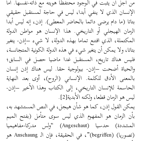
من أجل أن يثبت في الوجود محتفظا هويته مع ذاته-نفسها. أما
الإنسان الذي لا ينفي أبدا، ليس في حاجة لمستقبل حقيقي
بتاتا (ما دام يرضى دائما بالحاضر المعطى). إذن، إنه ليس أبدا
الزمان الهيجلي أو التاريخي. هذا الإنسان هو مواطن الدولة
المكتملة، الذي اقتنع تماما بهذه الدولة، لا شيء –إذن- يتغير
بتاتا، ولا يمكن أن يتغير شيء في هذه الدولة الكونية المتجانسة،
فليس هناك تاريخ، المستقبل غدا ماضيا حصل في السابق؛
والحياة أضحت –إذن- بيولوجية حقا. ليس هناك إذن إنسان
بالمعنى الأدق للكلمة. الإنساني (الروح)، آوى بعد النهاية
الحاسمة للإنسان التاريخي، إلى الكتاب وهذا الأخير –إذن-
ليس هو الزمان قطعا، ولكنه الأبدية
[2]
.
يمكن القول إذن، كما هو شأن هيجل، في النص المستشهد به،
بأن الزمان هو المفهوم الذي ليس سوى متأمل (بفتح الميم
المشددة) حدسيا (Angeschaut) “ولس مدركا-مفاهيميا
(تصوريا) (begriffen)”، في الحقيقة، فإن الـ Anschaung هو