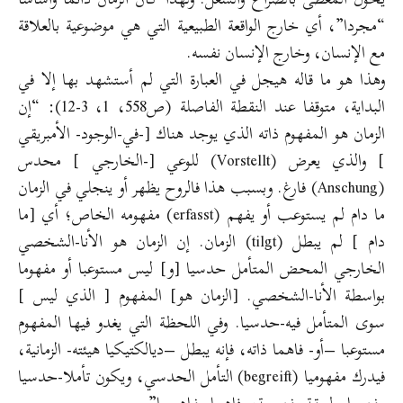
“مجردا”، أي خارج الواقعة الطبيعية التي هي موضوعية بالعلاقة
مع الإنسان، وخارج الإنسان نفسه.
وهذا هو ما قاله هيجل في العبارة التي لم أستشهد بها إلا في
البداية، متوقفا عند النقطة الفاصلة (ص558، 1، 3-12): “إن
الزمان هو المفهوم ذاته الذي يوجد هناك [-في-الوجود- الأمبريقي
] والذي يعرض (Vorstellt) للوعي [-الخارجي ] محدس
(Anschung) فارغ. وبسبب هذا فالروح يظهر أو ينجلي في الزمان
ما دام لم يستوعب أو يفهم (erfasst) مفهومه الخاص؛ أي [ما
دام ] لم يبطل (tilgt) الزمان. إن الزمان هو الأنا-الشخصي
الخارجي المحض المتأمل حدسيا [و] ليس مستوعبا أو مفهوما
بواسطة الأنا-الشخصي. [الزمان هو] المفهوم [ الذي ليس ]
سوى المتأمل فيه-حدسيا. وفي اللحظة التي يغدو فيها المفهوم
مستوعبا –أو- فاهما ذاته، فإنه يبطل –ديالكتيكيا هيئته- الزمانية،
فيدرك مفهوميا (begreift) التأمل الحدسي، ويكون تأملا-حدسيا