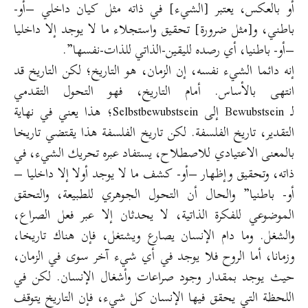
أو بالعكس، يعتبر [الشيء] في ذاته مثل كيان داخلي –أو-
باطني، و[مثل ضرورة] تحقيق واستجلاء ما لا يوجد إلا داخليا
–أو- باطنيا، أي رصده لليقين-الذاتي للذات-نفسها”.
إنه دائما الشيء نفسه، إن الزمان، هو التاريخ؛ لكن التاريخ قد
انتهى بالأساس. أمام التاريخ، فهو التحول التقدمي
لـ Bewubstsein إلى Selbstbewubstsein؛ هذا يعني في نهاية
التقدير، تاريخ الفلسفة. لكن تاريخ الفلسفة هذا يقتضي تاريخا
بالمعنى الاعتيادي للاصطلاح، يستفاد عبره تحريك الشيء، في
ذاته، وتحقيق وإظهار –أو- كشف ما لا يوجد أولا إلا داخليا –
أو- باطنيا” والحال أن التحول الجوهري للطبيعة، والتحقق
الموضوعي للفكرة الذاتية، لا يحدثان إلا عبر فعل الصراع،
والشغل. وما دام الإنسان يصارع ويشتغل، فإن هناك تاريخا،
وزمانا، أما الروح فلا يوجد في أي شيء آخر سوى في الزمان،
حيث يوجد بمقدار وجود صراعات وأشغال الإنسان. لكن في
اللحظة التي يحقق فيها الإنسان كل شيء، فإن التاريخ يتوقف