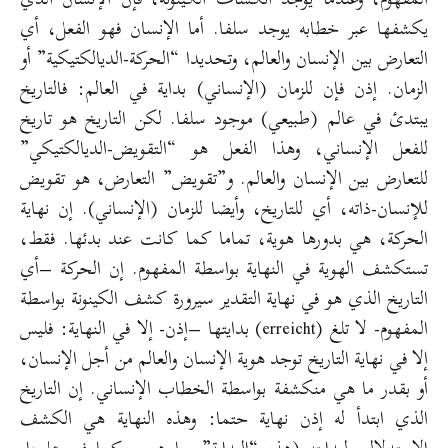
يكشفها عبر خطابه يوجد سلفا. أما الإنسان فهو الفعل، أي
التعارض بين الإنسان والعالم، وتحديدا “الحركة-الديالكتيكية” أو
الزمان. إذن فإن للزمان (الإنساني) بداية في العالم: فالتاريخ
يبتدئ في عالم (طبيعي) موجود سلفا. لكن التاريخ هو تاريخ
للفعل الإنساني، وهذا الفعل هو “التقويض-الديالكتيكي”
للتعارض بين الإنسان والعالم. و”تقويض” التعارض، هو تقويض
للإنسان-ذاته، أي للتاريخ، وأيضا للزمان (الإنساني). إن نهاية
الحركة، هي بدورها هوية، تماما كما كانت عند بدئها. فقط،
تستكشف الهوية في النهاية بواسطة المفهوم. إن الحركة –أي
التاريخ الذي هو في نهاية التقدير سيرورة كشف الكينونة بواسطة
المفهوم- لا تلغ (erreicht) بدايتها –إذن- إلا في النهاية: فليس
إلا في نهاية التاريخ توجد هوية الإنسان والعالم من أجل الإنسان،
أو بقدر ما هي منكشفة بواسطة الخطاب الإنساني. إن التاريخ
الذي ابتدأ له إذن نهاية حتما: وهذه النهاية هي الكشف