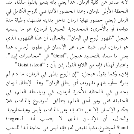
لأنه صادر عن كلية الزمان. هذا يعني بأنه يتميز بالقوة سلفا، منذ
اللحظة الأولى للزمان، وهذا الحضور الافتراضي للروح الكامل في
الزمان (يعني حضور نهاية الزمان داخل بدايته نفسها، وطيلة مدة
دوامه؛ أو بالأحرى: المحدودية الجوهرية للزمان) هو ما يسميه
هيجل “ظهور الروح في الزمان”. والحال، أن هذا الظهور، الذي
هو الزمان، ليس شيئا آخر، غير الإنسان في تطوره الزماني، هذا
يعني ما سماه بالتحديد هيجل بـ”Geist” في “محاضرات إيينا”.
واعتبارا لهذا، فإنه من اللازم القول إذن بأن : “Geist istzeit”.
إذن، وكما يقول هيجل: “إن الروح يظهر في الزمان، ما دام لم
يدرك –أو- يفهم مفهومه، أي يبطل الزمان”. وهذا الإبطال للزمان
يحصل في اللحظة الأخيرة للزمان، في وبواسطة العلم، في
الحقيقة ففي ومن أجل العلم، يتطابق الموضوع والذات، فلا
يتكلم الإنسان إلا عن ذاته إنه وعي-الذات، وليس وعيا-خارجيا.
والحال، أن الإنسان الذي لا ينتسب أبدا لـGegen-
Stand لموضوع-مشيأ نقيض له، فإنه ليس في حاجة أبدا للسلب