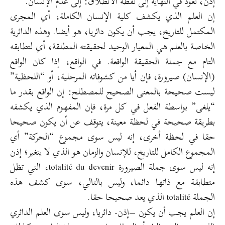
إذن، نعود في النهاية إلى نقطة الانطلاق: إلى عدم الإنسان.
إن العلم الذي يكشف كلية الإنسان الكاملة، أي المجرى
المكتمل للتاريخ، يجب أن يكون دائريا، هو أيضا. وهذه الدائرية
الخاصة بالعلم هي المعيار الوحيد لحقيقته المطلقة، أي لتطابقه
التام مع جملة الحقيقة الواقعة. في الواقع، إذا كان الواقع
(الإنسان) صيرورة، فإن أيا من كشوفاته المرحلية، أو “اللحظية”
ليست صحيحة بالمعنى الصحيح للمصطلح: إن الواقع بقدر ما
“يلغى” بواسطة الفعل في كل مرة، فإن المفهوم الذي يكشفه
بطريقة صحيحة في لحظة معينة، يتوقف عن أن يكون صحيحا
حقا في لحظة أخرى، إنه ليس سوى مجموع “الحركة” أي
المجموع الكامل للتاريخ، للإنسان والزمان هو الذي لا يتغير؛ إذن
إنه ليس سوى جملة الصيرورة totalité du devenir، التي تظل
متطابقة مع ذاتها دائما، وليس بالتالي، سوى كشف هذه
الجملة totalité الذي يعد صحيحا حقا.
إن العلم يجب أن يكون –إذن- دائريا، وليس سوى العلم الدائري