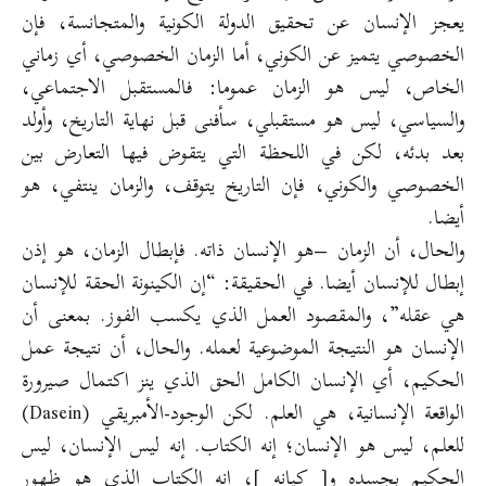
يعجز الإنسان عن تحقيق الدولة الكونية والمتجانسة، فإن
الخصوصي يتميز عن الكوني، أما الزمان الخصوصي، أي زماني
الخاص، ليس هو الزمان عموما: فالمستقبل الاجتماعي،
والسياسي، ليس هو مستقبلي، سأفنى قبل نهاية التاريخ، وأولد
بعد بدئه، لكن في اللحظة التي يتقوض فيها التعارض بين
الخصوصي والكوني، فإن التاريخ يتوقف، والزمان ينتفي، هو
أيضا.
والحال، أن الزمان –هو الإنسان ذاته. فإبطال الزمان، هو إذن
إبطال للإنسان أيضا. في الحقيقة: “إن الكينونة الحقة للإنسان
هي عقله”، والمقصود العمل الذي يكسب الفوز. بمعنى أن
الإنسان هو النتيجة الموضوعية لعمله. والحال، أن نتيجة عمل
الحكيم، أي الإنسان الكامل الحق الذي ينز اكتمال صيرورة
الواقعة الإنسانية، هي العلم. لكن الوجود-الأمبريقي (Dasein)
للعلم، ليس هو الإنسان؛ إنه الكتاب. إنه ليس الإنسان، ليس
الحكيم بجسده و[ كيانه ]، إنه الكتاب الذي هو ظهور