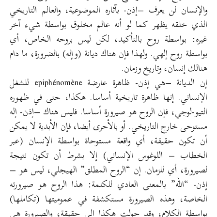
والإنسان لن يعرف –إذن- بآثاره الموضوعية، والعالم التاريخي
الذي خلقه يظهر كما لو أنه عالم مخلوق بواسطة شيء آخر
غيره: بواسطة روح بالتأكيد، لكن ليس بروحه الخاص، أي
بواسطة روح إلهي. ولهذا فإن هناك ديانة (وإله) بالضرورة، ما دام
هنالك إنسان، وتاريخ وزمان.
إن الديانة –هي إذن- ظاهرة عارضة epiphénomène للشغل
الإنساني. إنها ظاهرة تاريخية أساسا. هكذا، حتى في ظهوره
التيو-لوجي، فإن الروح هو صيرورة أساسا. فليس هناك –إذن- إله
مستوحى خارج التاريخي. أو بالأحرى أيضا، فإن الأبدية لا يمكن
أن تكون حقيقة، أي واقعة مستوحاة بواسطة الإنسان (عبر
الخطاب – اللوغوس الإنساني) إلا بشرط أن تكون نتيجة
لصيرورة، أي للزمان. إن “الروح المطلق” الهيجلي، ليس هو –
إذن- “الله” بالمعنى العادي للكلمة: هذا الروح هو صيرورته
الخاصة، وهذه الصيرورة مستكشفة في عموميتها (تكاملها)
بواسطة الكلام، وقد حولت هكذا إلى حقيقة، والصيرورة هي