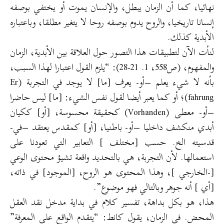
نهائيا، كما أن الزمان يبطل، والإنسان يموت أو يختفي بوصفه
إنسانا تاريخيا، والروح يدوم بوصفه روحا لا يتغير مطلقا، وباعتباره
الأبدية كذلك.
لنأت الآن لتطبيقات هذا التصور حول العلاقة بين الأبدية، الزمان
والمفهوم، (ص558، 1. 21-28): “يلزم القول اعتبارا لهذا السبب،
بأنه لا شيء يعلم –أو- يعرف [ما] لا يوجد في التجربة (Er
fahrung)؛ أو كما يعبر أيضا لقول نفس الشيء: [ما] ليس حاضرا
–أو- معطى (Vorhanden) كحقيقة محسوسة، [أو] ككيان
أبدي منكشف داخليا –أو- باطنيا، [أو] كمقدس يعتقد –في-
قدسيته الخ. حسب [مختلف ] التعابير التي تعودنا على
استعمالها. لأن التجربة، هي بالتحديد واقعة تشيؤ محتوى الوعي
[-الخارجي ]، وهذا المحتوى هو الروح، [الموجود] في ذاته،
[أي ] أنه جوهر وبالتالي فهو موضوع”.
هذا، هو بكل بداهة، تفسير كلام في بداية مدخل نقد العقل
المحض. في الزمان، يقول كانط: “يتقدم الواقع على المعرفة”