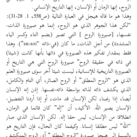
الروح، إنها الزمان أو الإنسان، إنها التاريخ الإنساني.
وهذا هو ما قاله هيجل في العبارة التالية (ص558، 1. 28-31):
“لكن هذا الجوهر الذي هو الروح، إنما هو صيرورة الذات-
نفسها، [صيرورة الروح ] التي تصير (بضم التاء وكسر الياء
المشددة) من أجل الذات، ما كان (في-ذاته “en-soi”). وهذا
فقط بمقدار تفكير هذه الصيرورة في ذاتها بأنها كانت (شيئا)
في ذاته في حقيقة الروح” صيرورة الروح التي هي التاريخ أو
الصيرورة التاريخية للإنسانية، ليست شيئا آخر سوى صيرورة العلم
الذي هو “الروح المطلق” أو الروح الصائر، أي التام والكامل،
الذي يكشف ذاته لذاته بواسطة ذاته-نفسها. إذن إنه الإنسان
أيضا، إذا رغبنا، لكن الإنسان قد مات، أو إذا أردنا التفضيل-
الإنسان يصير الله. الأكيد، أن “إله” كان قائما في الزمان،
انطلاقا من الإنسان، ليس حقا إله. لكن الإنسان الذي صار
“الله” ليس مطلقا إنسانا. وكيفما كان الحال، فإن التاريخ هو
بالنسبة إلى هيجل صيرورة “الروح المطلق” أي الروح المنكشف