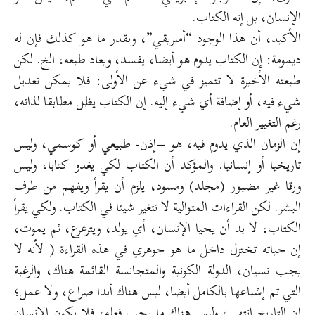
الإنسان، بل إنه الكتاب.
الأكيد، أن هذا الوجود “أمبريقي”، وبقدر ما هو كذلك فإن له
ديمومة: إن الكتاب يدوم هو أيضا، يفسد، ويعاد طبعه، الخ. لكن
طبعته الأخيرة لا تتميز في شيء عن الأولى: فلا يمكن تعديل
شيء فيه، أو إضافة أي شيء إليه. إن الكتاب يظل مطابقا لذاته،
رغم التغيير العام.
إن الزمان الذي يدوم فيه، هو –إذن- طبيعي أو كوسمي، وليس
تاريخيا أو إنسانيا. والمؤكد أن الكتاب لكي يغدو كتابا، وليس
ورقا غير مضبور (مجلد) ومسود، يلزم أن يقرأ ويفهم من طرف
البشر. لكن القراءات المتوالية لا تتغير شيئا في الكتاب. ولكي يقرأ
الكتاب، لا بد أن يحيا الإنسان، أي يولد، ويترعرع، ثم يموت،
إن حياته تختزل داخل ما هو جوهري في هذه القراءة ( لأنه لا
يجب نسيان، الدولة الكونية والمتجانسة القائمة هناك، والرغبة
التي تم إشباعها بالكامل أيضا، ليس هناك أبدا صراع، ولا عمل؛
إن التاريخ انتهى، وليس هناك ما يجب فعله، فلا يكون الإنسان