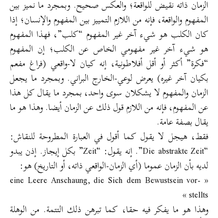
الزمان ذاته نقيض للواقعة؛ والعكس صحيح. وبمجرد ما نميز بين
المفهوم والواقعة، فإنه من اللازم التمييز بين المفهوم والإنسان؛ إذا
كان الكلب هو شيء آخر غير المفهوم “كلب”، فهذا المفهوم
هو شيء آخر غير مفهومي الخاص عن الكلب؛ إن المفهوم
“فكرة” أكثر أو أقل أفلاطونية، إنه كيان لا-واقعي (فراغ مفعم
بكيان آخر غيره) يعرض لوعي-الخارج البراني. وبمجرد ما يجعل
الزمان والمفهوم لا يشكلان سوى واحد، بمجرد ما يقال كل هذا
عن المفهوم، فإنه من اللازم قول ذلك عن الزمان أيضا. وهذا هو ما
يقال بصفة عامة.
فقط، هيجل لا يقول كما أقول في العبارة المطروحة للنقاش:
“Die abstrakte Zeit”. إنه يقول: “Zeit” بكل إيجاز. إذن يبدو
لديه بأن الزمان عموما (أي الزمان-الواقعي ذاته، أو التاريخ) هو:
« eine Leere Anschaung, die Sich dem Bewustsein vor-
stellts »
وهذا هو ما يفكر فيه حقا، كما تبرهن ذلك التتمة. من الوهلة