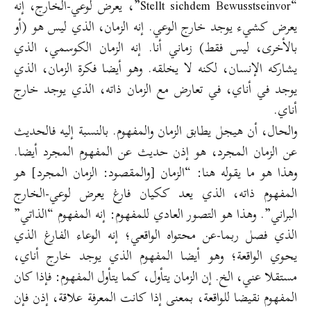
“Stellt sichdem Bewusstseinvor”، يعرض لوعي-الخارج، إنه
يعرض كشيء يوجد خارج الوعي. إنه الزمان، الذي ليس هو (أو
بالأخرى، ليس فقط) زماني أنا. إنه الزمان الكوسمي، الذي
يشاركه الإنسان، لكنه لا يخلقه. وهو أيضا فكرة الزمان، الذي
يوجد في أناي، في تعارض مع الزمان ذاته، الذي يوجد خارج
أناي.
والحال، أن هيجل يطابق الزمان والمفهوم. بالنسبة إليه فالحديث
عن الزمان المجرد، هو إذن حديث عن المفهوم المجرد أيضا.
وهذا هو ما يقوله هنا: “الزمان [والمقصود: الزمان المجرد] هو
المفهوم ذاته، الذي يعد ككيان فارغ يعرض لوعي-الخارج
البراني”. وهذا هو التصور العادي للمفهوم: إنه المفهوم “الذاتي”
الذي فصل ربما-عن محتواه الواقعي؛ إنه الوعاء الفارغ الذي
يحوي الواقعة؛ وهو أيضا المفهوم الذي يوجد خارج أناي،
مستقلا عني، الخ. إن الزمان يتأول، كما يتأول المفهوم: فإذا كان
المفهوم نقيضا للواقعة، بمعنى إذا كانت المعرفة علاقة، إذن فإن