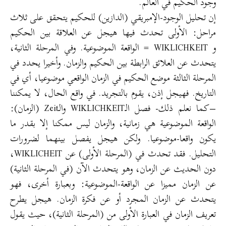
وجود الحكيم في العالم.
إن تحليل الوجود-الإمبريقي (الدازين) للحكيم يتحقق على ثلاث
مراحل: الأولى تحدث فيها هيجل عن العلاقة بين الحكيم
و WIKLICHKEIT = الواقعة الموضوعية. وفي المرحلة الثانية،
يتحدث عن العلائق الرابطة بين الحكيم والزمان. وأخيرا يحدد في
المرحلة الثالثة موضع الحكيم في الزمان الواقعي موضوعيا، أي في
التاريخ. فهيجل إذن، يقوم بالتجريد. في واقع الحال، لا يمكننا
–كما نعلم ذلك- فصل الـWIKLICHKEIT والـZeit (الزمان):
الواقعة الموضوعية هي زمانية، والزمان ليس ممكنا إلا بقدر ما
يكون واقعا-موضوعيا. ولكن هيجل يفصل بينهما لضرورات
التحليل. فقد تحدث في (المرحلة الأولى) عن WIKLICHEIT،
دون الحديث عن الزمان، وهو يتحدث الآن (في المرحلة الثانية)
عن الزمان مميزا عن الواقعة-الموضوعية: وبعبارة أخرى، فهو
يتحدث عن الزمان المجرد أو عن فكرة الزمان. هيجل يطرح
تعريف الزمان في العبارة الأولى من (المرحلة الثانية)، حيث يقول