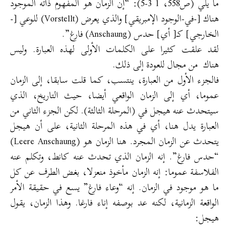
ما يلي (ص558، 1 3-5): “إن الزمان هو المفهوم ذاته الموجود
هناك [-في-الوجود الإمبريقي] والذي يعرض (Vorstellt) للوعي [-
الخارجي] كـ[ أي] حدس (Anschaung) فارغ”.
لقد علقت كثيرا على الكلمات الأولى لهذه العبارة. وليس
هناك من مجال للعودة إلى ذلك.
فالجزء الأول من العبارة، ينتسب، كما قلت سابقا، إلى الزمان
عموما، أي إلى الزمان الواقعي أيضا، حيث التاريخ، الذي
سيتحدث عنه هيجل في (المرحلة الثالثة). لكن الجزء الثاني من
العبارة يدل هنا، أي في هذه المرحلة الثانية، على أن هيجل
يتحدث عن الزمان المجرد. هنا الزمان هو (Leere Anschaung)
“حدس فارغ”. إنه الزمان الذي تحدث عنه كانط، وتكلم عنه
الفلاسفة عموما: إنه الزمان مأخوذ منعزلا، بغض الطرف عن كل
ما هو موجود في الزمان. إنه “وعاء فارغ” يسع في حقيقة الأمر
الواقعة الزمانية، لكنه عد بوصفه إناء فارغا. وهذا الزمان، يقول
هيجل: