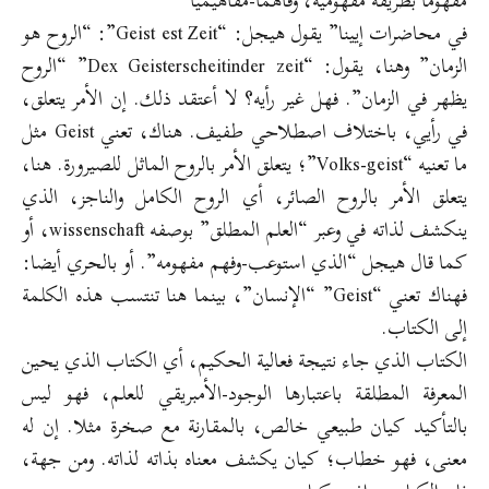
مفهوما بطريقة مفهومية، وفاهما-مفاهيميا”
في محاضرات إيينا” يقول هيجل: “Geist est Zeit”: “الروح هو
الزمان” وهنا، يقول: “Dex Geisterscheitinder zeit” “الروح
يظهر في الزمان”. فهل غير رأيه؟ لا أعتقد ذلك. إن الأمر يتعلق،
في رأيي، باختلاف اصطلاحي طفيف. هناك، تعني Geist مثل
ما تعنيه “Volks-geist”؛ يتعلق الأمر بالروح الماثل للصيرورة. هنا،
يتعلق الأمر بالروح الصائر، أي الروح الكامل والناجز، الذي
ينكشف لذاته في وعبر “العلم المطلق” بوصفه wissenschaft، أو
كما قال هيجل “الذي استوعب-وفهم مفهومه”. أو بالحري أيضا:
فهناك تعني “Geist” “الإنسان”، بينما هنا تنتسب هذه الكلمة
إلى الكتاب.
الكتاب الذي جاء نتيجة فعالية الحكيم، أي الكتاب الذي يحين
المعرفة المطلقة باعتبارها الوجود-الأمبريقي للعلم، فهو ليس
بالتأكيد كيان طبيعي خالص، بالمقارنة مع صخرة مثلا. إن له
معنى، فهو خطاب؛ كيان يكشف معناه بذاته لذاته. ومن جهة،