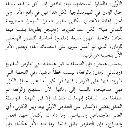
الأولى، فالعبارة المستشهد بها، تناقض إذن كل ما قلته سابقا
حول الزمان في الفينومنولوجيا. لكن هذا هين في واقع الأمر. ومن
أجل إعادة الاعتبار، يكفي تطوير العبارة الموجزة المطروحة
للنقاش قليلا. لكن عند تطويرها (وهيجل يطورها بنفسه فيما
تلاها) يلاحظ ظهور صيغة (ملمح) أساسية للتصور الهيجلي
للزمان، الذي لم أعمل سوى على استدعائه آنفا، ويتعلق الأمر
الآن بتحليله عن قرب.
بحسب هيجل، فإن الفلسفة ما قبل-هيجلية التي تعارض المفهوم
(وبالتالي الزمان) بالواقعة، ليست خطأ عرضيا. وفي اللحظة التي
ظهرت فيها على الأرض، فإنها لم تكن أبدا على خطإ بالكل.
فهي صحيحة، بالنسبة إلى زمانها. لأن المفهوم والواقعة لم
يتطابقا منذ البداية: إنهما لم يتطابقا إلا في النهاية. فبواسطة
الشغل يقضي الإنسان على التعارض الأولي بينه وبين الكوني، أي
العالم الاجتماعي والسياسي. وما دام لم يكتمل جهد العمل
والصراع، فإن التعارض يظل قائما. وما دام الأمر هكذا، فإن