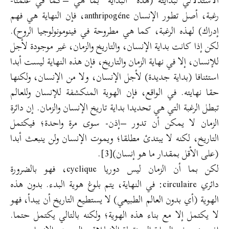
الاستدلالي لبدايته (هذه “البداية” بما هي –كما في علمنا-
رغبة، أصل تطور الإنسان anthripogéne، فإن النهاية هي فهم
إدراك) لهذه الرغبة، كما هي مطروحة في فينومونولوجيا الروح).
لكن إذا كانت بداية الإنسان، والتاريخ والزمان، غير موجودة لأجل
للإنسان، إلا في نهاية الزمان والتاريخ، فإن هذه النهاية ليست أبدا
استئنافا (بداية جديدة) لأجل الإنسان، ولا من الإنسان، ولكنها
حقا نهايته. في الواقع، فإن الهوية المنكشفة للإنسان وللعالم
تبطل الرغبة التي هي تحديدا بداية تاريخ الإنسان والزمان. إن دائرة
الزمان لا يمكن أن تدور –إذن- سوى مرة واحدة؛ فيكتمل
التاريخ، لكنه لا يبتدئ مطلقا؛ ويموت الإنسان ولن ينبعث أبدا
(على الأقل بمقدار ما هو إنسان)
[3]
.
لكن بما أن الزمان ليس دوريا cyclique، فهو بالضرورة
دائري circulaire: في النهاية، يتم بلوغ هوية البدء. بدون هذه
الهوية (أي بدون العالم الطبيعي) لا يستطيع التاريخ أن يبدأ، فهو
لا يكتمل إلا مع بناء هذه الهوية؛ ولكنه بالتالي يكتمل حتما.