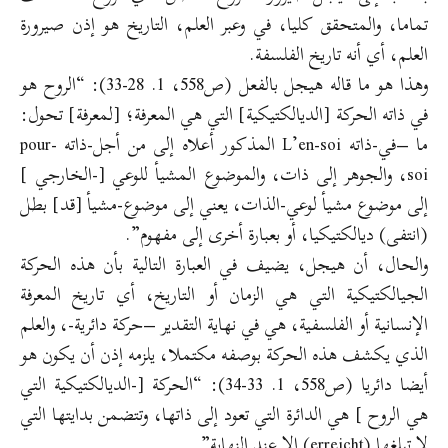
تماما، والمتحقق كليا، في وعبر العلم، التاريخ هو إذن صيرورة
العلم، أي أنه تاريخ الفلسفة.
وهذا هو ما قاله هيجل بالفعل (ص558، 1. 28-33): “الروح هو
في ذاته الحركة [الديالكتيكية] التي هي المعرفة؛ [لمعرفة] تحول:
ما –في-ذاته L’en-soi المذكور أعلاه إلى من أجل-ذاته pour-
soi، والجوهر إلى ذات، والموضوع المشيأ للوعي [-الخارجي ]
إلى موضوع مشيأ لوعي-الذات، يعني إلى موضوع-مشيأ [قد] بطل
(انتفى) ديالكتيكيا، أو بعبارة أخرى إلى مفهوم”.
والحال، أن هيجل، يضيف في العبارة التالية بأن هذه الحركة
الجيالكتيكية التي هي الزمان أو التاريخ، أي تاريخ المعرفة
الإنسانية أو الفلسفية، هي في نهاية التقدير –حركة دائرية-، والعلم
الذي يكشف هذه الحركة بوصفه مكتملا، يلزمه إذن أن يكون هو
أيضا دائريا (ص558، 1. 33-34): “الحركة [-الديالكتيكية التي
هي الروح ] هي الدائرة التي تعود إلى ذاتها، وتتضمن بدايتها التي
لا تبلغها (erreicht) إلا عند النهاية”.