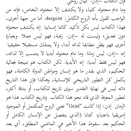
فإن الكتاب –إذن- كيان روحي.
وما دام محتواه كليا، ولا يكشف إلا محتواه الخاص، فإنه من
الواجب القول بأنه الروح الكامل: dergeist. أما من جهة أخرى،
فهذا الكتاب ليس بكل تأكيد كائنا إنسانيا. إنه يكشف محتواه
دون تعديل؛ وليست له –إذن- رغبة، فهو ليس عملا. وبعبارة
أخرى فهو يظل مطابقا لذاته أبدا، ولا يمتلك مستقبلا حقيقيا.
إنه –إذن- ليس زمانا. وما دام محتواه أبديا لا ينتسب إلا لذاته،
فهو ليس فقط أبديا: إنه الأبدية. لكن الكتاب هو نتيجة فعالية
الحكيم، الذي بقدر ما هو إنسان ومواطن الدولة الكاملة، فهو
يكمل كل التطور التاريخي للإنسانية، وهكذا فإن هذا التاريخ
ذاته ليس في نهاية التقدير سوى تاريخ للكتاب، أو بدقة أكثر،
لتطور المعرفة الذي قاد نحو هذا الكتاب. وتاريخ الكتاب هذا هو
الزمان. إذن: إذا كانت “Geist” تعني الروح المكتمل أو الموجود
إمبريقيا باعتباره كتابا (الذي ينفصل عن الإنسان الكامل أو
الحكيم بعد سقوط هذا الأخير في الماضي المطلق، أي بعد