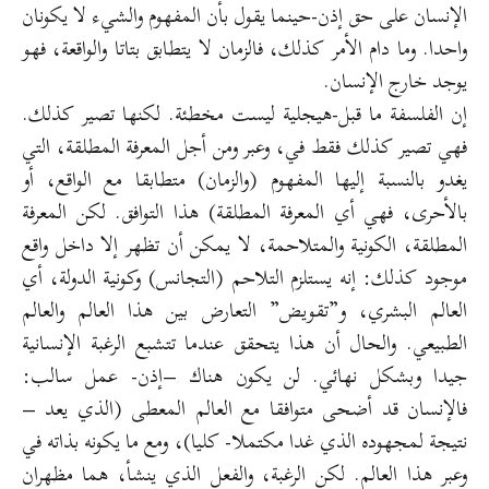
الإنسان على حق إذن-حينما يقول بأن المفهوم والشيء لا يكونان
واحدا. وما دام الأمر كذلك، فالزمان لا يتطابق بتاتا والواقعة، فهو
يوجد خارج الإنسان.
إن الفلسفة ما قبل-هيجلية ليست مخطئة. لكنها تصير كذلك.
فهي تصير كذلك فقط في، وعبر ومن أجل المعرفة المطلقة، التي
يغدو بالنسبة إليها المفهوم (والزمان) متطابقا مع الواقع، أو
بالأحرى، فهي أي المعرفة المطلقة) هذا التوافق. لكن المعرفة
المطلقة، الكونية والمتلاحمة، لا يمكن أن تظهر إلا داخل واقع
موجود كذلك: إنه يستلزم التلاحم (التجانس) وكونية الدولة، أي
العالم البشري، و”تقويض” التعارض بين هذا العالم والعالم
الطبيعي. والحال أن هذا يتحقق عندما تتشبع الرغبة الإنسانية
جيدا وبشكل نهائي. لن يكون هناك –إذن- عمل سالب:
فالإنسان قد أضحى متوافقا مع العالم المعطى (الذي يعد –
نتيجة لمجهوده الذي غدا مكتملا- كليا)، ومع ما يكونه بذاته في
وعبر هذا العالم. لكن الرغبة، والفعل الذي ينشأ، هما مظهران