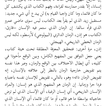
إنسانا، إلا بقدر ممارسته لقراءة، وفهم الكتاب الذي يكشف كل
ما كان قائما، وما كان واجبا القيام به) لن يبدع أي شيء جديد:
مستقبل زيد الذي لم يقرأ بعد الكتاب، ليس سوى ماضي عمرو
الذي قرأه سالفا. إن الزمان الذي ستمر فيه الإنسان –قارئ-
الكتاب، هو إذن، الزمان الدائري (البيولوجي) لأرسطو، لكنه ليس
الزمان الخطي التاريخي، الهيجلي.
إذن، مرة أخرى: فتحقيق المعرفة المطلقة تحت هيئة كتاب،
يعني جعل التوافق بين المفهوم الكامل، وبين الواقع مأخوذا في
كليته، أي إبطال الاختلاف بين الواقع والزمان، وعبر هذا نفسه
يتم تقويض خارجية الزمان بالنظر إلى علاقته بالإنسان، إنه
تقويض الزمان ذاته؛ وهو، بالتالي، تقويض للإنسان نفسه باعتباره
فردا حرا وزمانيا. إن الزمان هو المفهوم الذي هو إنسان: والمراد
الإنسان التاريخي، أي إنسان الرغبة، أي الإنسان الذي لم ترض
حاجياته بواسطة ما هو قائم، أو ما كان قائما، أي الإنسان الذي
يحول المعطى بالصراع والشغل. ولهذا كان الزمان دائما وأساسا