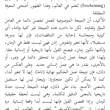
(Erscheinung) للعلم في العالم، وهذا الظهور أضحى المعرفة
المطلقة.
الأكيد، أن النتيجة الموضوعية للعمل تنفصل دائما عن العامل
المؤثر وتقاومه. لكن ما دامت هذه النتيجة غير كلية وتامة، أي
كونية ومتجانسة (خالية من التناقضات)، فإن لها بدورها
مستقبلا، لأنها تتغير وتتقوض. إذن فهي ليست فقط في الزمان،
ولكنها تكون زمان، فيصح القول بأنها تاريخية أو إنسانية حقا.
ولهذا فإن نتيجة عمل إنسان ما تتحقق دائما في وعبر، أو
بالأحرى، بقدر ما هي عمل إنساني جديد. وعلى العكس من
ذلك، فإن نتيجة عمل الحكيم نهائية (تامة). إنها لا تتغير أبدا،
كما لا يمكن أن تكون متجاوزة: بإيجاز ليس لها مستقبل
بالمعنى الأصح. بناء على ذلك، فهذه النتيجة ليست حدثا
تاريخيا بالمعنى الدقيق للكلمة، وهي ليست لحظة حقيقية
للزمان. وإذا اقتضى القول فإنها ليست أبدا واقعة إنسانية. مرة
أخرى: إن “الوجود-الإمبريقي” للعلم في العالم، ليس هو