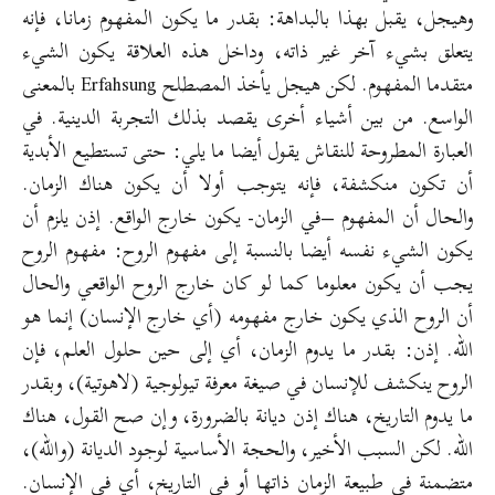
وهيجل، يقبل بهذا بالبداهة: بقدر ما يكون المفهوم زمانا، فإنه
يتعلق بشيء آخر غير ذاته، وداخل هذه العلاقة يكون الشيء
متقدما المفهوم. لكن هيجل يأخذ المصطلح Erfahsung بالمعنى
الواسع. من بين أشياء أخرى يقصد بذلك التجربة الدينية. في
العبارة المطروحة للنقاش يقول أيضا ما يلي: حتى تستطيع الأبدية
أن تكون منكشفة، فإنه يتوجب أولا أن يكون هناك الزمان.
والحال أن المفهوم –في الزمان- يكون خارج الواقع. إذن يلزم أن
يكون الشيء نفسه أيضا بالنسبة إلى مفهوم الروح: مفهوم الروح
يجب أن يكون معلوما كما لو كان خارج الروح الواقعي والحال
أن الروح الذي يكون خارج مفهومه (أي خارج الإنسان) إنما هو
الله. إذن: بقدر ما يدوم الزمان، أي إلى حين حلول العلم، فإن
الروح ينكشف للإنسان في صيغة معرفة تيولوجية (لاهوتية)، وبقدر
ما يدوم التاريخ، هناك إذن ديانة بالضرورة، وإن صح القول، هناك
الله. لكن السبب الأخير، والحجة الأساسية لوجود الديانة (والله)،
متضمنة في طبيعة الزمان ذاتها أو في التاريخ، أي في الإنسان.